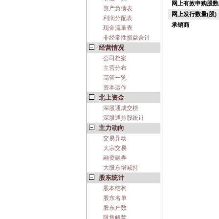
网上有效申购股数(
资产负债表
网上发行数量(股)
利润分配表
承销商
现金流量表
非经常性损益合计
经营情况
公司档案
主营分布
高管一览
资本运作
北上资金
深股通成交榜
深股通持股统计
主力动向
交易异动
大宗交易
融资融券
大股东增减持
股东统计
股本结构
股东名单
股东户数
限售解禁