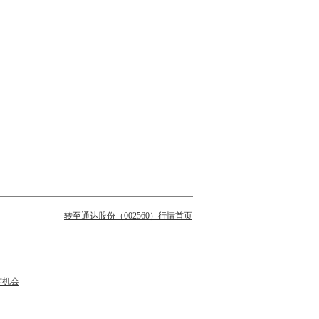
转至通达股份（002560）行情首页
作机会