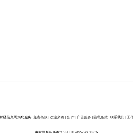
财经信息网为您服务:
免责条款
|
欢迎来稿
|
合 作
|
广告服务
|
隐私条款
|
联系我们
|
工
中财网版权所有(C) HTTP://WWW.CFi.CN