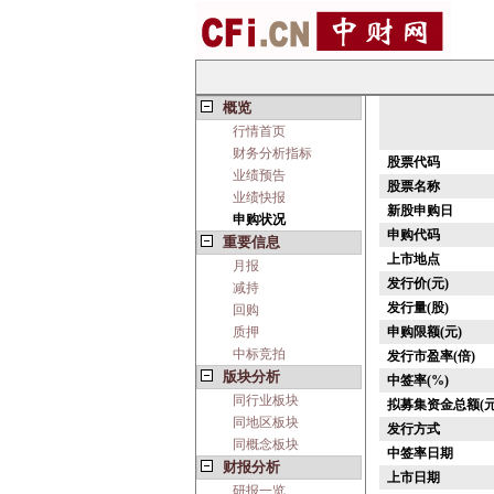
概览
行情首页
财务分析指标
股票代码
业绩预告
股票名称
业绩快报
新股申购日
申购状况
申购代码
重要信息
上市地点
月报
发行价(元)
减持
发行量(股)
回购
质押
申购限额(元)
中标竞拍
发行市盈率(倍)
版块分析
中签率(%)
同行业板块
拟募集资金总额(元
同地区板块
发行方式
同概念板块
中签率日期
财报分析
上市日期
研报一览