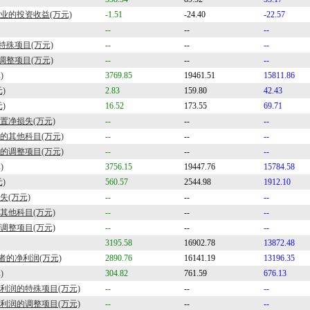
业的投资收益(万元)
-1.51
-24.40
-22.57
--
--
--
特殊项目(万元)
--
--
--
调整项目(万元)
--
--
--
)
3769.85
19461.51
15811.86
)
2.83
159.80
42.43
)
16.52
173.55
69.71
置净损失(万元)
--
--
--
额的其他科目(万元)
--
--
--
额的调整项目(万元)
--
--
--
)
3756.15
19447.76
15784.58
)
560.57
2544.98
1912.10
失(万元)
--
--
--
的其他科目(万元)
--
--
--
的调整项目(万元)
--
--
--
3195.58
16902.78
13872.48
者的净利润(万元)
2890.76
16141.19
13196.35
)
304.82
761.59
676.13
净利润的特殊项目(万元)
--
--
--
净利润的调整项目(万元)
--
--
--