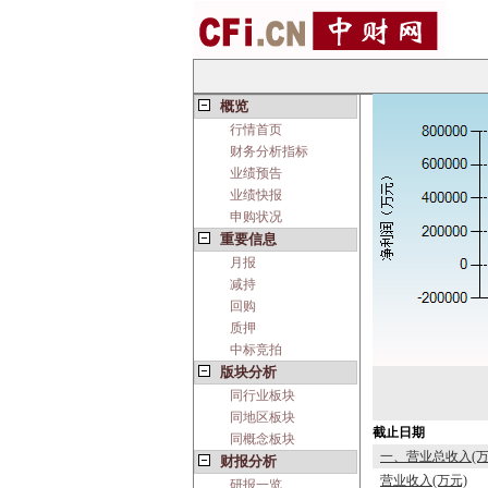
概览
行情首页
财务分析指标
业绩预告
业绩快报
申购状况
重要信息
月报
减持
回购
质押
中标竞拍
版块分析
同行业板块
同地区板块
截止日期
同概念板块
一、营业总收入(万
财报分析
营业收入(万元)
研报一览