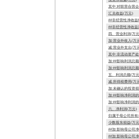
其中:对联营合营企
汇兑收益(万元)
##非经营性净收益
##非经营性净收益
四、营业利润(万元
加:营业外收入(万元
减:营业外支出(万元
其中:非流动资产处
加:##影响利润总
加:##影响利润总
五、利润总额(万元
减:所得税费用(万元
加:未确认的投资损
加:##影响净利润
加:##影响净利润
六、净利润(万元)
归属于母公司所有
少数股东损益(万元
##加:影响母公司
##加:影响母公司