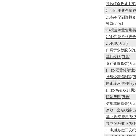
其他综合收益中享有
2.2可供出售金融
2.3持有至到期
损益(万元)
2.4现金流量套期
2.5外币财务报表
2.6其他(万元)
归属于少数股东的
其他收益(万元)
资产处置收益(万元
(一)按经营持续性分
持续经营净利润(万
终止经营净利润(万
(二)按所有权归属分
研发费用(万元)
信用减值损失(万元
净敞口套期收益(万
其中:利息费用(财务
其中:利息收入(财务
1.3其他权益工具