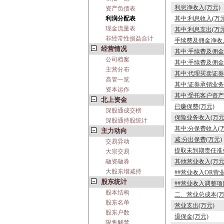
利息净收入(万元)
资产负债表
利润分配表
其中:利息收入(万元
现金流量表
其中:利息支出(万元
非经常性损益合计
手续费及佣金净收入
经营情况
其中:手续费及佣金
公司档案
其中:手续费及佣金
主营分布
其中:代理买卖证券
高管一览
其中:证券承销业务
资本运作
其中:受托客户资产
北上资金
已赚保费(万元)
深股通成交榜
保险业务收入(万元
深股通持股统计
其中:分保费收入(
主力动向
减:分出保费(万元)
交易异动
提取未到期责任准备
大宗交易
融资融券
其他营业收入(万元
大股东增减持
##营业收入OR营
股东统计
##营业收入调整项
股本结构
二、营业总成本(万
股东名单
营业支出(万元)
股东户数
退保金(万元)
限售解禁