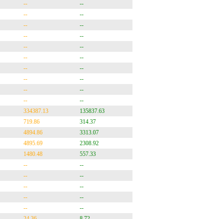
--
--
--
--
--
--
--
--
--
--
--
--
--
--
--
--
--
--
--
--
334387.13
135837.63
719.86
314.37
4894.86
3313.07
4895.69
2308.92
1480.48
557.33
--
--
--
--
--
--
--
--
--
--
24.36
8.72