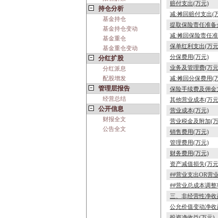
赔付支出(万元)
持仓分析
减:摊回赔付支出(
基金持仓
提取保险责任准备金
基金持仓变动
减:摊回保险责任准
基金重仓
保单红利支出(万元
基金重仓变动
分保费用(万元)
分红扩股
业务及管理费(万元
分红派息
配股增发
减:摊回分保费用(
管理层报告
保险手续费及佣金支
经营总结
其他营业成本(万元
公开信息
营业成本(万元)
财报全文
营业税金及附加(万
公告全文
销售费用(万元)
管理费用(万元)
财务费用(万元)
资产减值损失(万元
##营业支出OR营
##营业总成本调整
三、非经营性净收益
公允价值变动净收益
投资净收益(万元)