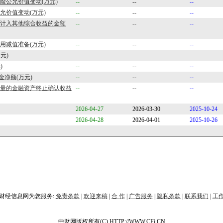
风险公允价值变动(万元)
--
--
--
公允价值变动(万元)
--
--
--
类计入其他综合收益的金额
--
--
--
信用减值准备(万元)
--
--
--
元)
--
--
--
)
--
--
--
净额(万元)
--
--
--
计量的金融资产终止确认收益
--
--
--
2026-04-27
2026-03-30
2025-10-24
2026-04-28
2026-04-01
2025-10-26
财经信息网为您服务:
免责条款
|
欢迎来稿
|
合 作
|
广告服务
|
隐私条款
|
联系我们
|
工
中财网版权所有(C) HTTP://WWW.CFi.CN