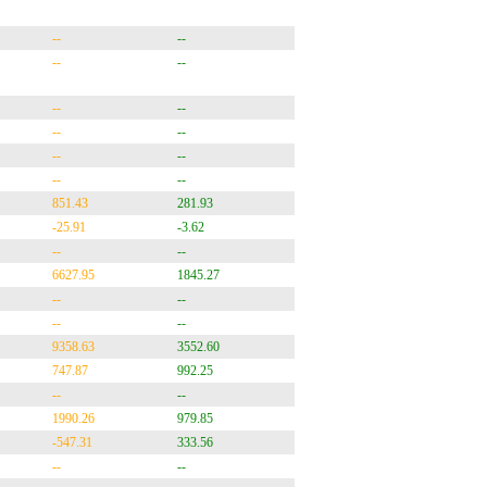
--
--
--
--
--
--
--
--
--
--
--
--
851.43
281.93
-25.91
-3.62
--
--
6627.95
1845.27
--
--
--
--
9358.63
3552.60
747.87
992.25
--
--
1990.26
979.85
-547.31
333.56
--
--