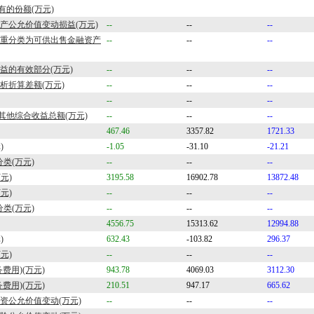
的份额(万元)
资产公允价值变动损益(万元)
--
--
--
投资重分类为可供出售金融资产
--
--
--
损益的有效部分(万元)
--
--
--
分析折算差额(万元)
--
--
--
--
--
--
其他综合收益总额(万元)
--
--
--
467.46
3357.82
1721.33
)
-1.05
-31.10
-21.21
类(万元)
--
--
--
元)
3195.58
16902.78
13872.48
元)
--
--
--
类(万元)
--
--
--
4556.75
15313.62
12994.88
)
632.43
-103.82
296.37
元)
--
--
--
费用)(万元)
943.78
4069.03
3112.30
费用)(万元)
210.51
947.17
665.62
投资公允价值变动(万元)
--
--
--