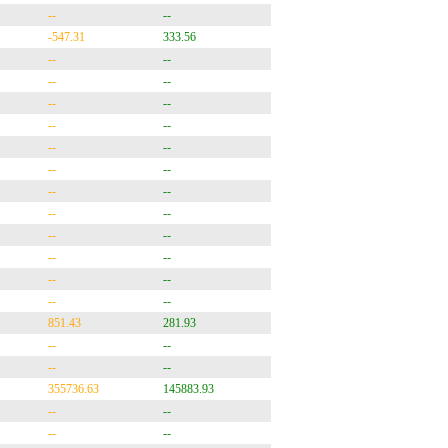
--
--
-547.31
333.56
--
--
--
--
--
--
--
--
--
--
--
--
--
--
--
--
--
--
--
--
--
--
--
--
851.43
281.93
--
--
--
--
355736.63
145883.93
--
--
--
--