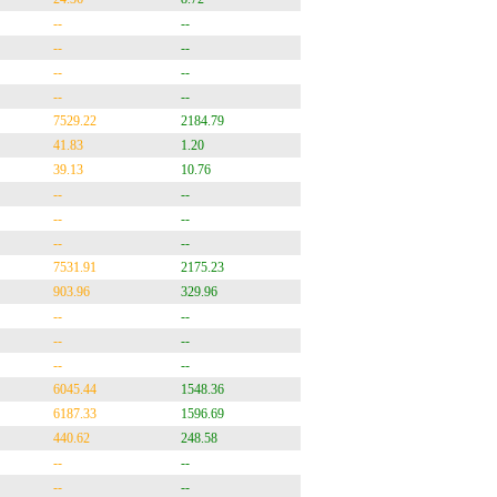
--
--
--
--
--
--
--
--
7529.22
2184.79
41.83
1.20
39.13
10.76
--
--
--
--
--
--
7531.91
2175.23
903.96
329.96
--
--
--
--
--
--
6045.44
1548.36
6187.33
1596.69
440.62
248.58
--
--
--
--