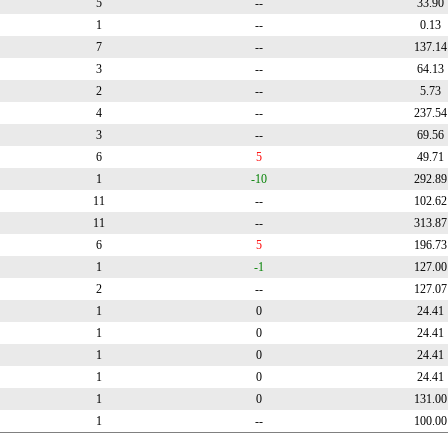
5
--
33.90
1
--
0.13
7
--
137.14
3
--
64.13
2
--
5.73
4
--
237.54
3
--
69.56
6
5
49.71
1
-10
292.89
11
--
102.62
11
--
313.87
6
5
196.73
1
-1
127.00
2
--
127.07
1
0
24.41
1
0
24.41
1
0
24.41
1
0
24.41
1
0
131.00
1
--
100.00