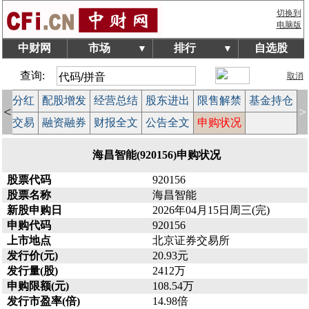
切换到
电脑版
中财网
市场
排行
自选股
▼
▼
查询:
取消
股本分红
配股增发
经营总结
股东进出
限售解禁
基金持仓
<
>
大宗交易
融资融券
财报全文
公告全文
申购状况
海昌智能(920156)申购状况
股票代码
920156
股票名称
海昌智能
新股申购日
2026年04月15日周三(完)
申购代码
920156
上市地点
北京证券交易所
发行价(元)
20.93元
发行量(股)
2412万
申购限额(元)
108.54万
发行市盈率(倍)
14.98倍