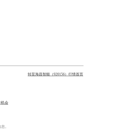
转至海昌智能（920156）行情首页
作机会
信息。