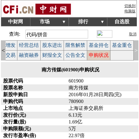
切换到
电脑版
中财网
市场
排行
自选股
▼
▼
查询:
取消
配股增发
经营总结
股东进出
限售解禁
基金持仓
基金重仓
<
>
大宗交易
融资融券
财报全文
公告全文
申购状况
南方传媒(601900)申购状况
股票代码
601900
股票名称
南方传媒
新股申购日
2016年01月28日周四(完)
申购代码
780900
上市地点
上海证券交易所
发行价(元)
6.13元
发行量(股)
1.69亿
申购限额(元)
5万
发行市盈率(倍)
22.97倍