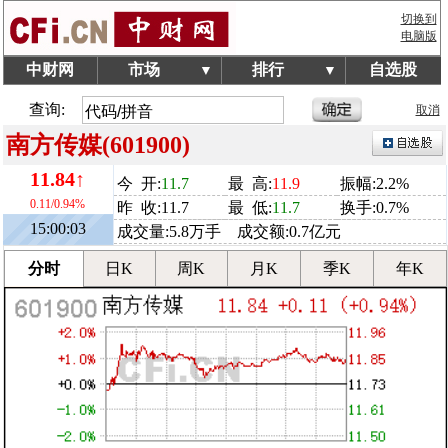
切换到
电脑版
中财网
市场
排行
自选股
▼
▼
查询:
取消
南方传媒(601900)
11.84↑
今 开:
11.7
最 高:
11.9
振幅:2.2%
0.11/0.94%
昨 收:11.7
最 低:
11.7
换手:0.7%
15:00:03
成交量:5.8万手 成交额:0.7亿元
分时
日K
周K
月K
季K
年K