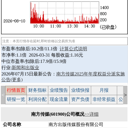
注意：本页行情存在延时,即时价格以交易所为准
市盈率/扣除后:10.2倍/11.1倍
计算公式说明
市净率:1.1倍 2026-03-31 每股收益:1.16元
中位市盈率/扣除后:17.9倍/15.9倍
行业:
新闻和出版业
2026年07月15日最新公告：
南方传媒2025年年度权益分派实施
公告
(更多)
行情首页
财务指标
业绩预告
业绩快报
月报
减
<
>
研报一览
利润分配
现金流量
资产负债
非经常损益
公司
南方传媒(601900)公司概况
>>详细
公司名称
南方出版传媒股份有限公司