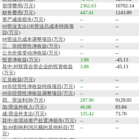
管理费用(万元)
2362.63
10702.14
财务费用(万元)
447.41
1243.89
资产减值损失(万元)
--
--
##营业支出OR营业总成本特殊项
--
--
目(万元)
##营业总成本调整项目(万元)
--
--
三、非经营性净收益(万元)
--
--
公允价值变动净收益(万元)
--
--
投资净收益(万元)
3.88
-45.13
其中:对联营合营企业的投资收益
3.88
-45.13
(万元)
汇兑收益(万元)
--
--
##非经营性净收益特殊项目(万元)
--
--
##非经营性净收益调整项目(万元)
--
--
四、营业利润(万元)
297.90
9129.05
加:营业外收入(万元)
46.06
83.84
减:营业外支出(万元)
335.42
73.70
其中:非流动资产处置净损失(万元)
--
--
加:##影响利润总额的其他科目(万
--
--
元)