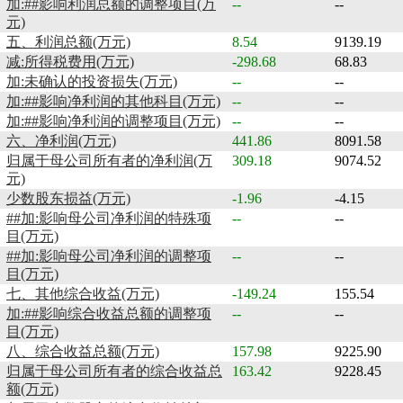
加:##影响利润总额的调整项目(万
--
--
元)
五、利润总额(万元)
8.54
9139.19
减:所得税费用(万元)
-298.68
68.83
加:未确认的投资损失(万元)
--
--
加:##影响净利润的其他科目(万元)
--
--
加:##影响净利润的调整项目(万元)
--
--
六、净利润(万元)
441.86
8091.58
归属于母公司所有者的净利润(万
309.18
9074.52
元)
少数股东损益(万元)
-1.96
-4.15
##加:影响母公司净利润的特殊项
--
--
目(万元)
##加:影响母公司净利润的调整项
--
--
目(万元)
七、其他综合收益(万元)
-149.24
155.54
加:##影响综合收益总额的调整项
--
--
目(万元)
八、综合收益总额(万元)
157.98
9225.90
归属于母公司所有者的综合收益总
163.42
9228.45
额(万元)