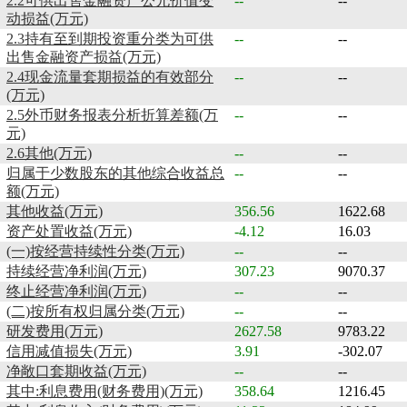
2.2可供出售金融资产公允价值变
--
--
动损益(万元)
2.3持有至到期投资重分类为可供
--
--
出售金融资产损益(万元)
2.4现金流量套期损益的有效部分
--
--
(万元)
2.5外币财务报表分析折算差额(万
--
--
元)
2.6其他(万元)
--
--
归属于少数股东的其他综合收益总
--
--
额(万元)
其他收益(万元)
356.56
1622.68
资产处置收益(万元)
-4.12
16.03
(一)按经营持续性分类(万元)
--
--
持续经营净利润(万元)
307.23
9070.37
终止经营净利润(万元)
--
--
(二)按所有权归属分类(万元)
--
--
研发费用(万元)
2627.58
9783.22
信用减值损失(万元)
3.91
-302.07
净敞口套期收益(万元)
--
--
其中:利息费用(财务费用)(万元)
358.64
1216.45