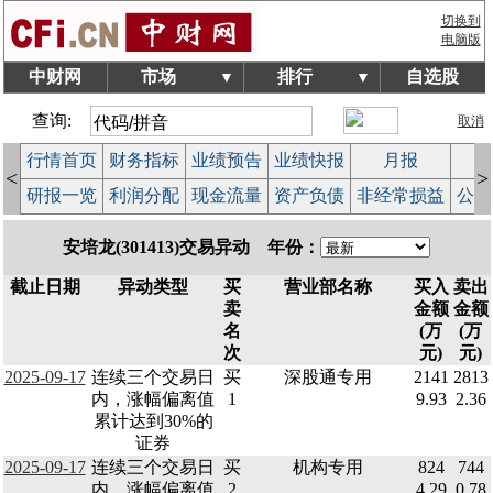
切换到
电脑版
中财网
市场
排行
自选股
▼
▼
查询:
取消
行情首页
财务指标
业绩预告
业绩快报
月报
减
<
>
研报一览
利润分配
现金流量
资产负债
非经常损益
公司
安培龙(301413)交易异动 年份：
截止日期
异动类型
买
营业部名称
买入
卖出
卖
金额
金额
名
(万
(万
次
元)
元)
2025-09-17
连续三个交易日
买
深股通专用
2141
2813
内，涨幅偏离值
1
9.93
2.36
累计达到30%的
证券
2025-09-17
连续三个交易日
买
机构专用
824
744
内，涨幅偏离值
2
4.29
0.78