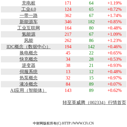
充电桩
171
64
+1.19%
工业4.0
124
65
+0.72%
一带一路
362
67
+1.74%
新能源车
346
182
+0.85%
工业互联网
164
80
+0.48%
氢能源
217
67
+1.09%
风能
262
86
+1.23%
IDC概念（数据中心）
194
142
+0.46%
换电概念
45
22
+0.65%
快充概念
34
28
+0.53%
逆变器
38
21
+0.93%
伺服系统
13
12
+0.48%
热泵概念
32
15
+0.97%
液冷概念
84
89
+0.07%
AI应用（智能体）
143
89
+0.62%
转至英威腾（002334）行情首页
中财网版权所有(C) HTTP://WWW.CFi.CN