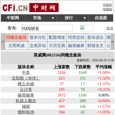
切换到
电脑版
中财网
市场
排行
自选股
▼
▼
查询:
取消
同概念板块
股本分红
配股增发
经营总结
股东进出
限售
<
>
计
主营构成
交易异动
大宗交易
融资融券
财报全文
公告
英威腾(002334)同概念板块
更新时间：2026-08-10 15:00
版块名称
上涨家数
下跌家数
平均涨幅
中盘
2456
1049
+1.00%
太阳能（光伏）
423
151
+1.32%
稀土永磁
37
17
+1.37%
云计算
105
79
+0.31%
融资融券
2672
1106
0.00%
机器人概念
457
269
+0.66%
储能
369
146
+1.17%
燃料电池
104
42
+1.05%