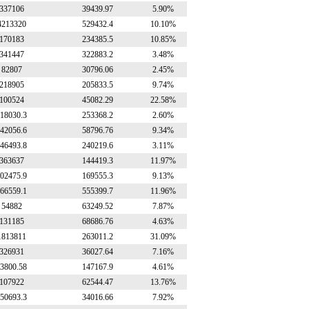
337106
39439.97
5.90%
4213320
529432.4
10.10%
170183
234385.5
10.85%
341447
322883.2
3.48%
82807
30796.06
2.45%
218905
205833.5
9.74%
100524
45082.29
22.58%
18030.3
253368.2
2.60%
42056.6
58796.76
9.34%
46493.8
240219.6
3.11%
363637
144419.3
11.97%
02475.9
169555.3
9.13%
66559.1
555399.7
11.96%
54882
63249.52
7.87%
131185
68686.76
4.63%
1813811
263011.2
31.09%
326931
36027.64
7.16%
3800.58
147167.9
4.61%
107922
62544.47
13.76%
50693.3
34016.66
7.92%