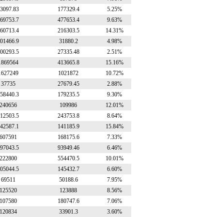
3097.83
177329.4
5.25%
69753.7
477653.4
9.63%
60713.4
216303.5
14.31%
01466.9
31880.2
4.98%
00293.5
27335.48
2.51%
1869564
413665.8
15.16%
1627249
1021872
10.72%
37735
27679.45
2.88%
58440.3
179235.5
9.30%
240656
109986
12.01%
12503.5
243753.8
8.64%
42587.1
141185.9
15.84%
607591
168175.6
7.33%
97043.5
93949.46
6.46%
222800
554470.5
10.01%
05044.5
145432.7
6.60%
69511
50188.6
7.95%
125520
123888
8.56%
107580
180747.6
7.06%
120834
33901.3
3.60%