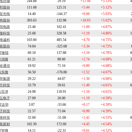
维存储
244.88
29.19
+11.94
+5.13%
4
邦股份
111.68
125.31
+5.44
+5.12%
安光电
14.40
-144.37
+0.69
+5.03%
冉股份
393.63
132.98
+18.83
+5.02%
1
阳电路
23.46
102.41
+1.09
+4.87%
微科技
25.68
328.58
+1.19
+4.86%
1
海诚科
103.60
485.54
+4.70
+4.75%
烁股份
74.04
-325.68
+3.34
+4.72%
T臻镭
69.10
137.88
+3.10
+4.70%
8
华润微
61.21
89.60
+2.74
+4.69%
2
哈通信
19.92
71.16
+0.89
+4.68%
燕东微
56.50
-176.80
+2.52
+4.67%
1
华集团
29.22
44.07
+1.30
+4.66%
方科技
33.79
59.61
+1.49
+4.61%
6
金百泽
24.98
118.91
+1.10
+4.61%
弘电子
27.09
26.00
+1.19
+4.59%
T达华
3.87
-33.66
+0.17
+4.59%
子科技
22.57
71.04
+0.99
+4.59%
路科技
32.60
-51.68
+1.42
+4.55%
8
泉新材
102.50
172.60
+4.45
+4.54%
慧智微
14.11
-22.31
+0.61
+4.52%