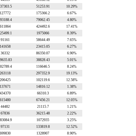
37303.5
51253.91
10.29%
127772
175366.2
6.67%
93188.4
79062.45
4.80%
611864
424492.6
17.41%
25499.1
1975066
8.39%
91161
58644.49
7.65%
141658
23415.05
6.27%
36332
86350.07
6.90%
9635.83
38828.43
5.01%
02789.4
116646.5
8.24%
263118
297352.9
19.13%
206425
102119.6
12.58%
137671
14816.12
1.38%
434370
66310.3
6.89%
615480
67456.21
12.05%
44482
21115.7
1.21%
67836
36215.48
2.22%
83084.9
1072935
3.25%
97131
133819.8
12.52%
699830
1328907
8.90%