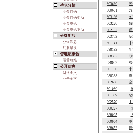
603660
苏
持仓分析
600601
方
基金持仓
603186
华
基金持仓变动
基金重仓
603228
景
基金重仓变动
002792
通
分红扩股
603773
沃
分红派息
301141
中
配股增发
688183
生
管理层报告
688352
颀
经营总结
688002
睿
公开信息
301150
中
财报全文
688388
嘉
公告全文
002636
金
301086
301389
隆
002579
中
300227
688025
300964
本
688653
康