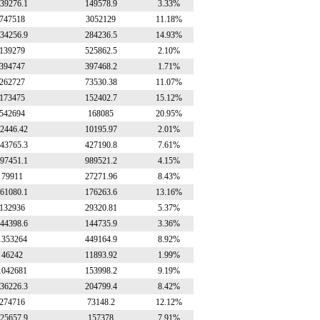
39276.1
149578.9
3.33%
747518
3052129
11.18%
34256.9
284236.5
14.93%
139279
525862.5
2.10%
394747
397468.2
1.71%
262727
73530.38
11.07%
173475
152402.7
15.12%
542694
168085
20.95%
2446.42
10195.97
2.01%
43765.3
427190.8
7.61%
97451.1
989521.2
4.15%
79911
27271.96
8.43%
61080.1
176263.6
13.16%
132936
29320.81
5.37%
44398.6
144735.9
3.36%
1353264
449164.9
8.92%
46242
11893.92
1.99%
1042681
153998.2
9.19%
36226.3
204799.4
8.42%
274716
73148.2
12.12%
25657.9
157378
7.91%