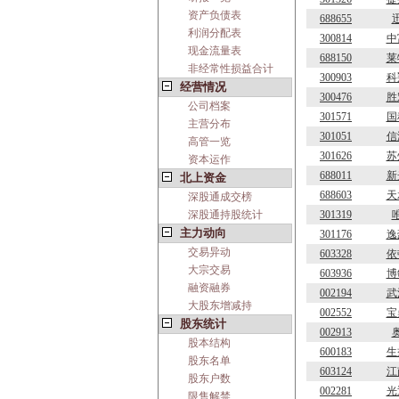
资产负债表
688655
利润分配表
300814
中
现金流量表
688150
莱
非经常性损益合计
300903
科
经营情况
300476
胜
公司档案
301571
国
主营分布
301051
信
高管一览
301626
苏
资本运作
688011
新
北上资金
688603
天
深股通成交榜
深股通持股统计
301319
主力动向
301176
逸
交易异动
603328
依
大宗交易
603936
博
融资融券
002194
武
大股东增减持
002552
宝
股东统计
002913
股本结构
600183
生
股东名单
603124
江
股东户数
002281
光
限售解禁