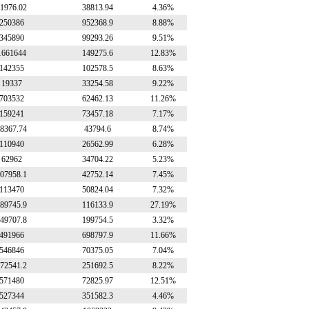
1976.02
38813.94
4.36%
250386
952368.9
8.88%
345890
99293.26
9.51%
1661644
149275.6
12.83%
142355
102578.5
8.63%
19337
33254.58
9.22%
703532
62462.13
11.26%
159241
73457.18
7.17%
8367.74
43794.6
8.74%
110940
26562.99
6.28%
62962
34704.22
5.23%
07958.1
42752.14
7.45%
113470
50824.04
7.32%
89745.9
116133.9
27.19%
49707.8
199754.5
3.32%
491966
698797.9
11.66%
546846
70375.05
7.04%
72541.2
251692.5
8.22%
571480
72825.97
12.51%
527344
351582.3
4.46%