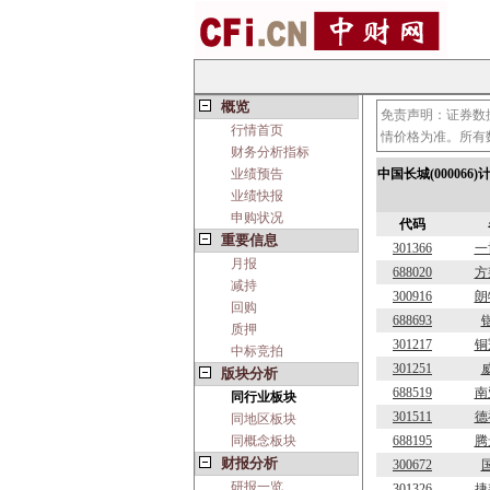
概览
免责声明：证券数
行情首页
情价格为准。所有
财务分析指标
业绩预告
中国长城(00006
业绩快报
申购状况
代码
重要信息
301366
一
月报
688020
方
减持
300916
朗
回购
688693
质押
301217
铜
中标竞拍
301251
版块分析
688519
南
同行业板块
301511
德
同地区板块
同概念板块
688195
腾
财报分析
300672
研报一览
301326
捷