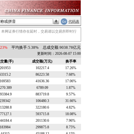
代码表
。本网证券行情存在延时，交易请以交易所即时行
.23%
平均换手:5.38%
总成交额:9038.78亿元
更新时间：2026-08-07 15:00
交量(手)
成交额(万元)
换手率
201953
102217.4
17.26%
63315.2
86223.58
7.68%
169583
41636.36
17.06%
270.389
6789.09
1.87%
93384.9
883719.8
9.57%
239342
106480.3
31.66%
13288.8
322180.6
4.82%
77127.1
593715.8
18.08%
44184.4
201130.6
7.96%
183984
299875.8
8.75%
44315
45188.12
6.15%