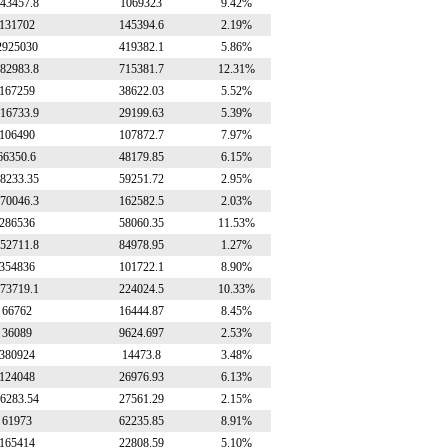
43457.8
1069323
9.42%
131702
145394.6
2.19%
2925030
419382.1
5.86%
82983.8
715381.7
12.31%
167259
38622.03
5.52%
16733.9
29199.63
5.39%
106490
107872.7
7.97%
66350.6
48179.85
6.15%
8233.35
59251.72
2.95%
70046.3
162582.5
2.03%
286536
58060.35
11.53%
52711.8
84978.95
1.27%
354836
101722.1
8.90%
73719.1
224024.5
10.33%
66762
16444.87
8.45%
36089
9624.697
2.53%
380924
14473.8
3.48%
124048
26976.93
6.13%
6283.54
27561.29
2.15%
61973
62235.85
8.91%
165414
22808.59
5.10%