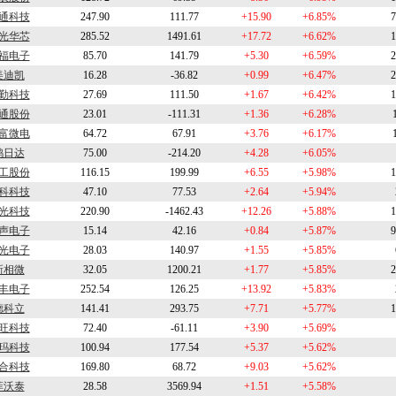
通科技
247.90
111.77
+15.90
+6.85%
7
光华芯
285.52
1491.61
+17.72
+6.62%
1
福电子
85.70
141.79
+5.30
+6.59%
2
美迪凯
16.28
-36.82
+0.99
+6.47%
2
勤科技
27.69
111.50
+1.67
+6.42%
1
通股份
23.01
-111.31
+1.36
+6.28%
富微电
64.72
67.91
+3.76
+6.17%
鸿日达
75.00
-214.20
+4.28
+6.05%
工股份
116.15
199.99
+6.55
+5.98%
1
科科技
47.10
77.53
+2.64
+5.94%
光科技
220.90
-1462.43
+12.26
+5.88%
1
声电子
15.14
42.16
+0.84
+5.87%
9
光电子
28.03
140.97
+1.55
+5.85%
新相微
32.05
1200.21
+1.77
+5.85%
2
丰电子
252.54
126.25
+13.92
+5.83%
德科立
141.41
293.75
+7.71
+5.77%
1
旺科技
72.40
-61.11
+3.90
+5.69%
玛科技
100.94
177.54
+5.37
+5.62%
合科技
169.80
68.72
+9.03
+5.62%
菲沃泰
28.58
3569.94
+1.51
+5.58%