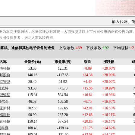
据为本网搜集归纳，尽量保证及时准确，入市投资请以上市公司公布的正式公告为准
数据仅供参考，据此入市风险自担。
上涨家数:
469
下跌家数:
192
平均涨幅:
+2
6)计算机、通信和其他电子设备制造业
名称
最新价(元)
市盈率(倍)
涨跌
涨跌幅
成
博科技
53.33
125.31
+8.89
+20.00%
邦股份
146.16
-117.65
+24.36
+20.00%
特智能
26.40
51.92
+4.40
+20.00%
锴威特
93.38
-71.70
+15.56
+19.99%
7
冠铜箔
115.81
584.54
+16.81
+16.98%
7
威尔高
46.58
169.58
+6.75
+16.95%
亚新材
302.55
192.65
+42.91
+16.53%
1
福科技
90.90
237.20
+12.68
+16.21%
6
景科技
150.14
377.54
+20.86
+16.14%
1
国科微
168.48
-159.14
+21.75
+14.82%
邦科技
105.01
-151.60
+13.08
+14.23%