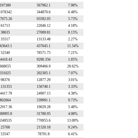
197380
567962.1
7.98%
1078342
344870.6
6.48%
7075.26
93592.05
5.73%
61713
22046.12
4.18%
38635
27009.81
8.15%
35517
13133.48
2.27%
63643.1
437645.1
11.54%
52540
78571.75
7.21%
4418.43
9290.356
1.85%
668655
309466.9
28.62%
331025
202305.1
7.07%
98376
12877.29
3.01%
1131353
156740.1
3.33%
4417.79
24907.15
4.38%
802664
539991.1
9.73%
2917.36
19029.28
5.48%
00995.9
31780.95
4.08%
4349535
770955.6
13.09%
25768
21320.18
9.24%
53547
78791.8
6.41%