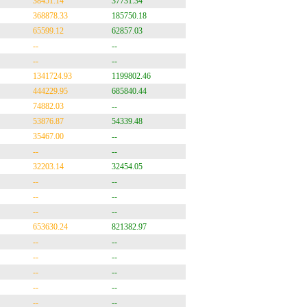
38451.14
37731.34
368878.33
185750.18
65599.12
62857.03
--
--
--
--
1341724.93
1199802.46
444229.95
685840.44
74882.03
--
53876.87
54339.48
35467.00
--
--
--
32203.14
32454.05
--
--
--
--
--
--
653630.24
821382.97
--
--
--
--
--
--
--
--
--
--