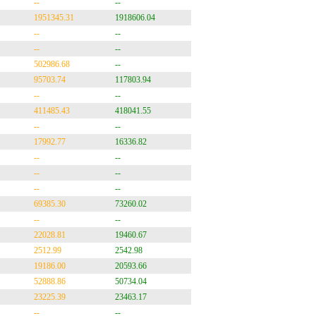
--
--
1951345.31
1918606.04
--
--
--
--
502986.68
--
95703.74
117803.94
--
--
411485.43
418041.55
--
--
17992.77
16336.82
--
--
--
--
--
--
69385.30
73260.02
--
--
22028.81
19460.67
2512.99
2542.98
19186.00
20593.66
52888.86
50734.04
23225.39
23463.17
--
--