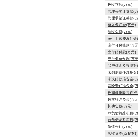
吸收存款(万元)
代理买卖证券款(万
代理承销证券款(万
存入保证金(万元)
预收保费(万元)
应付手续费及佣金(
应付分保账款(万元
应付赔付款(万元)
应付保单红利(万元
保户储金及投资款(
未到期责任准备金(
未决赔款准备金(万
寿险责任准备金(万
长期健康险责任准备
独立账户负债(万元
其他负债(万元)
##负债特殊项目(万
##负债调整项目(万
负债合计(万元)
实收资本(或股本)(