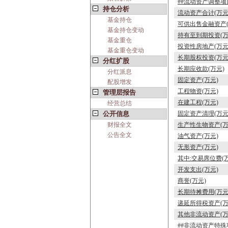
##流动资产调整项
持仓分析
流动资产合计(万元
基金持仓
可供出售金融资产(
基金持仓变动
持有至到期投资(万
基金重仓
投资性房地产(万元
基金重仓变动
长期股权投资(万元
分红扩股
长期应收款(万元)
分红派息
固定资产(万元)
配股增发
工程物资(万元)
管理层报告
在建工程(万元)
经营总结
公开信息
固定资产清理(万元
财报全文
生产性生物资产(万
公告全文
油气资产(万元)
无形资产(万元)
其中:交易席位费(
开发支出(万元)
商誉(万元)
长期待摊费用(万元
递延所得税资产(万
其他非流动资产(万
##非流动资产特殊