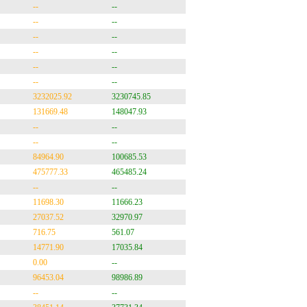
--
--
--
--
--
--
--
--
--
--
--
--
3232025.92
3230745.85
131669.48
148047.93
--
--
--
--
84964.90
100685.53
475777.33
465485.24
--
--
11698.30
11666.23
27037.52
32970.97
716.75
561.07
14771.90
17035.84
0.00
--
96453.04
98986.89
--
--