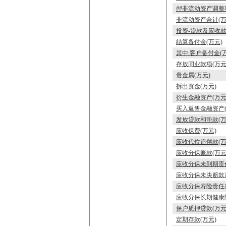
##非流动资产调整
非流动资产合计(万
投资-贷款及应收款
结算备付金(万元)
其中:客户备付金(
存放同业款项(万元
贵金属(万元)
拆出资金(万元)
衍生金融资产(万元
买入返售金融资产(
发放贷款和垫款(万
应收保费(万元)
应收代位追偿款(万
应收分保账款(万元
应收分保未到期责任
应收分保未决赔款准
应收分保寿险责任准
应收分保长期健康
保户质押贷款(万元
定期存款(万元)