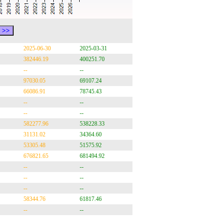
2025-06-30
2025-03-31
382446.19
400251.70
--
--
97030.05
69107.24
66086.91
78745.43
--
--
--
--
582277.96
538228.33
31131.02
34364.60
53305.48
51575.92
676821.65
681494.92
--
--
--
--
--
--
58344.76
61817.46
--
--