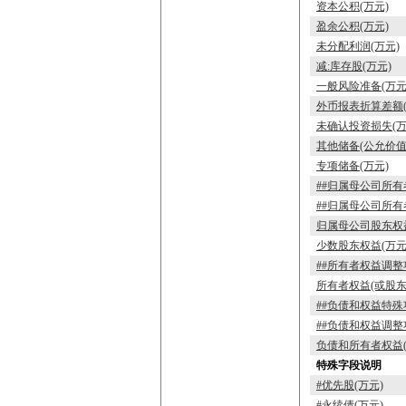
资本公积(万元)
盈余公积(万元)
未分配利润(万元)
减:库存股(万元)
一般风险准备(万元
外币报表折算差额(
未确认投资损失(万
其他储备(公允价值
专项储备(万元)
##归属母公司所有
##归属母公司所有
归属母公司股东权益
少数股东权益(万元
##所有者权益调整
所有者权益(或股东
##负债和权益特殊
##负债和权益调整
负债和所有者权益(
特殊字段说明
#优先股(万元)
#永续债(万元)