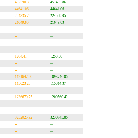
457590.38
457495.86
44641.06
44641.06
254335.74
224559.05
21049.83
21049.83
--
--
--
--
--
--
--
--
1264.41
1253.36
--
--
--
--
1121647.50
1093746.05
115023.25
115814.37
--
--
1236670.75
1209560.42
--
--
--
--
3232025.92
3230745.85
--
--
--
--
--
--