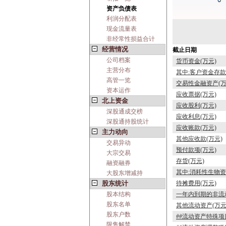
资产负债表
利润分配表
现金流量表
非经常性损益合计
经营情况
截止日期
公司档案
货币资金(万元)
主营分布
其中:客户资金存款
高管一览
交易性金融资产(万
资本运作
应收票据(万元)
北上资金
应收股利(万元)
深股通成交榜
应收利息(万元)
深股通持股统计
应收账款(万元)
主力动向
其他应收款(万元)
交易异动
预付款项(万元)
大宗交易
存货(万元)
融资融券
其中:消耗性生物资
大股东增减持
股东统计
待摊费用(万元)
股本结构
一年内到期的非流动
股东名单
其他流动资产(万元
股东户数
##流动资产特殊项
限售解禁