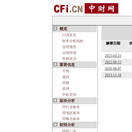
概览
行情首页
财务分析指标
解禁日期
业绩预告
业绩快报
2025-02-21
申购状况
2022-08-15
重要信息
2020-08-07
月报
2013-11-18
减持
回购
质押
中标竞拍
版块分析
同行业板块
同地区板块
同概念板块
财报分析
研报一览