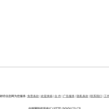
财经信息网为您服务:
免责条款
|
欢迎来稿
|
合 作
|
广告服务
|
隐私条款
|
联系我们
|
工
中财网版权所有(C) HTTP://WWW.CFi.CN