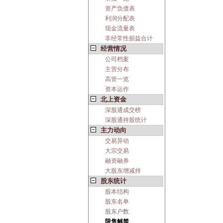
资产负债表
利润分配表
现金流量表
非经常性损益合计
经营情况
公司档案
主营分布
高管一览
资本运作
北上资金
深股通成交榜
深股通持股统计
主力动向
交易异动
大宗交易
融资融券
大股东增减持
股东统计
股本结构
股东名单
股东户数
限售解禁