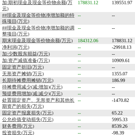
加:期初现金及现金等价物余额(万
178831.12
139551.97
元)
##现金及现金等价物净增加额的特
--
--
殊项目(万元)
##现金及现金等价物净增加额的调
--
--
整项目(万元)
期末现金及现金等价物余额(万元)
184312.06
178831.12
净利润(万元)
--
-29918.13
加:少数股东损益(万元)
--
--
加:资产减值准备(万元)
--
10909.61
固定资产折旧(万元)
--
--
无形资产摊销(万元)
--
1355.07
长期待摊费用摊销(万元)
--
186.99
待摊费用减少(减:增加)(万元)
--
--
预提费用增加(减:减少)(万元)
--
--
处置固定资产、无形资产和其他长
--
-1470.82
期资产的损失(万元)
固定资产报废损失(万元)
--
65.22
公允价值变动损失(万元)
--
5995.33
财务费用(万元)
--
8539.26
投资损失(万元)
--
-98.39