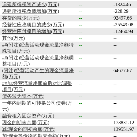
递延所得税资产减少(万元)
--
-1324.46
递延所得税负债增加(万元)
--
-228.29
存货的减少(万元)
--
92497.66
经营性应收项目的减少(万元)
--
-25549.08
经营性应付项目的增加(万元)
--
-12460.94
其他(万元)
--
--
##(附注)经营活动现金流量净额特
--
--
殊项目(万元)
##(附注)经营活动现金流量净额调
--
--
整项目(万元)
(附注)经营活动产生的现金流量净
--
64677.67
额(万元)
##加:经营流量净额前后对比调整
--
--
项目(万元)
债务转为资本(万元)
--
--
一年内到期的可转换公司债券(万
--
--
元)
融资租入固定资产(万元)
--
--
现金的期末余额(万元)
--
178831.12
减:现金的期初余额(万元)
--
139551.97
加:现金等价物的期末余额(万元)
--
--