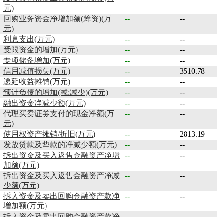
元)
回购业务资金净增加额(筹资)(万
--
--
元)
利息支出(万元)
--
--
受限资金的增加(万元)
--
--
专项储备增加(万元)
--
--
信用减值损失(万元)
--
3510.78
递延收益摊销(万元)
--
--
预计负债的增加(减:减少)(万元)
--
--
融出资金净减少额(万元)
--
--
代理买卖证券支付的现金净额(万
--
--
元)
使用权资产摊销/折旧(万元)
--
2813.19
发放贷款及垫款的净减少额(万元)
--
--
拆出资金及买入返售金融资产净增
--
--
加额(万元)
拆出资金及买入返售金融资产净减
--
--
少额(万元)
拆入资金及卖出回购金融资产款净
--
--
增加额(万元)
拆入资金及卖出回购金融资产款净
--
--