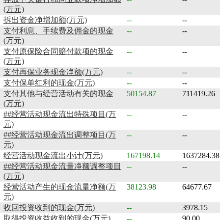
(万元)
拆出资金净增加额(万元)
--
--
支付利息、手续费及佣金的现金
--
--
(万元)
支付原保险合同赔付款项的现金
--
--
(万元)
支付再保业务现金净额(万元)
--
--
支付保单红利的现金(万元)
--
--
支付其他与经营活动有关的现金
50154.87
711419.26
(万元)
##经营活动现金流出特殊项目(万
--
--
元)
##经营活动现金流出调整项目(万
--
--
元)
经营活动现金流出小计(万元)
167198.14
1637284.38
##经营活动现金流量净额调整项目
--
--
(万元)
经营活动产生的现金流量净额(万
38123.98
64677.67
元)
收回投资收到的现金(万元)
--
3978.15
取得投资收益收到的现金(万元)
--
90.00