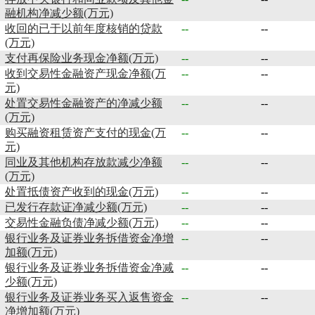
融机构净减少额(万元)
收回的已于以前年度核销的贷款
--
--
(万元)
支付再保险业务现金净额(万元)
--
--
收到交易性金融资产现金净额(万
--
--
元)
处置交易性金融资产的净减少额
--
--
(万元)
购买融资租赁资产支付的现金(万
--
--
元)
同业及其他机构存放款减少净额
--
--
(万元)
处置抵债资产收到的现金(万元)
--
--
已发行存款证净减少额(万元)
--
--
交易性金融负债净减少额(万元)
--
--
银行业务及证券业务拆借资金净增
--
--
加额(万元)
银行业务及证券业务拆借资金净减
--
--
少额(万元)
银行业务及证券业务买入返售资金
--
--
净增加额(万元)