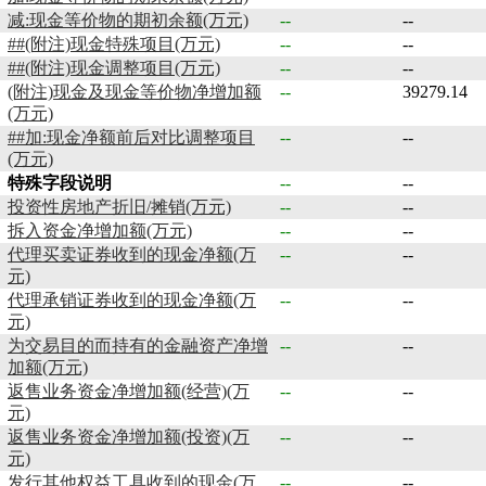
减:现金等价物的期初余额(万元)
--
--
##(附注)现金特殊项目(万元)
--
--
##(附注)现金调整项目(万元)
--
--
(附注)现金及现金等价物净增加额
--
39279.14
(万元)
##加:现金净额前后对比调整项目
--
--
(万元)
特殊字段说明
--
--
投资性房地产折旧/摊销(万元)
--
--
拆入资金净增加额(万元)
--
--
代理买卖证券收到的现金净额(万
--
--
元)
代理承销证券收到的现金净额(万
--
--
元)
为交易目的而持有的金融资产净增
--
--
加额(万元)
返售业务资金净增加额(经营)(万
--
--
元)
返售业务资金净增加额(投资)(万
--
--
元)
发行其他权益工具收到的现金(万
--
--