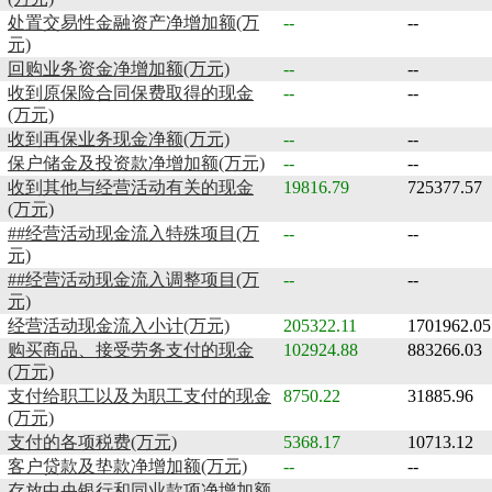
处置交易性金融资产净增加额(万
--
--
元)
回购业务资金净增加额(万元)
--
--
收到原保险合同保费取得的现金
--
--
(万元)
收到再保业务现金净额(万元)
--
--
保户储金及投资款净增加额(万元)
--
--
收到其他与经营活动有关的现金
19816.79
725377.57
(万元)
##经营活动现金流入特殊项目(万
--
--
元)
##经营活动现金流入调整项目(万
--
--
元)
经营活动现金流入小计(万元)
205322.11
1701962.05
购买商品、接受劳务支付的现金
102924.88
883266.03
(万元)
支付给职工以及为职工支付的现金
8750.22
31885.96
(万元)
支付的各项税费(万元)
5368.17
10713.12
客户贷款及垫款净增加额(万元)
--
--
存放中央银行和同业款项净增加额
--
--