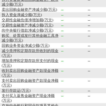
减少额(万元)
卖出回购金融资产净减少额(万元)
--
--
拆入资金净减少额(万元)
--
--
交易性金融负债净增加额(万元)
--
--
交易性金融资产净减少额(万元)
--
--
向中央银行借款净减少额(万元)
--
--
购买、处置或发行其他金融工具净
--
--
减少额(万元)
回购业务资金净减少额(万元)
--
--
减少质押和定期存款所收到的现金
--
--
(万元)
增加质押和定期存款所支付的现金
--
--
(万元)
收到卖出回购金融资产款现金净额
--
--
(万元)
支付卖出回购金融资产款现金净额
--
--
(万元)
发行存款证(万元)
--
--
支付买入返售金融资产现金净额
--
--
(万元)
存放中央银行和同业款项及其他金
--
--