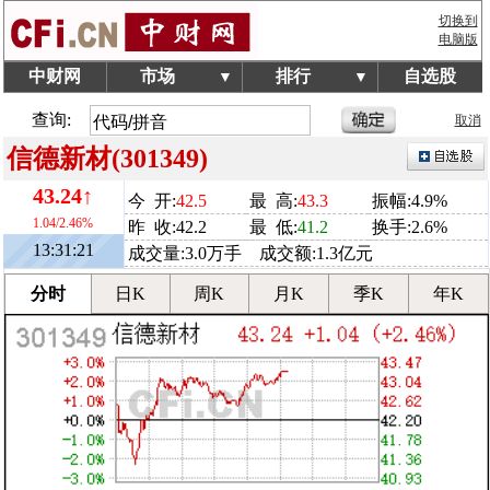
切换到
电脑版
中财网
市场
排行
自选股
▼
▼
查询:
取消
信德新材(301349)
43.24↑
今 开:
42.5
最 高:
43.3
振幅:4.9%
1.04/2.46%
昨 收:42.2
最 低:
41.2
换手:2.6%
13:31:21
成交量:3.0万手 成交额:1.3亿元
分时
日K
周K
月K
季K
年K