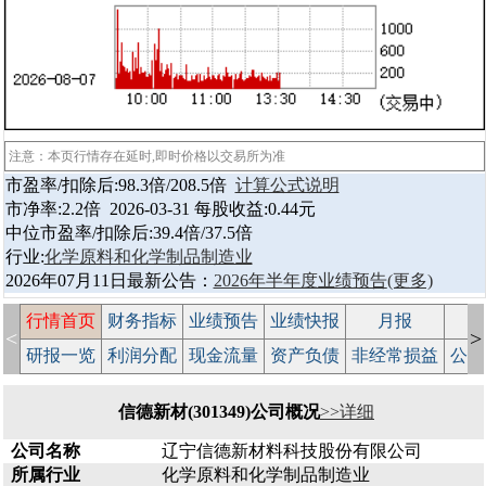
注意：本页行情存在延时,即时价格以交易所为准
市盈率/扣除后:98.3倍/208.5倍
计算公式说明
市净率:2.2倍 2026-03-31 每股收益:0.44元
中位市盈率/扣除后:39.4倍/37.5倍
行业:
化学原料和化学制品制造业
2026年07月11日最新公告：
2026年半年度业绩预告
(更多)
行情首页
财务指标
业绩预告
业绩快报
月报
减
<
>
研报一览
利润分配
现金流量
资产负债
非经常损益
公司
信德新材(301349)公司概况
>>详细
公司名称
辽宁信德新材料科技股份有限公司
所属行业
化学原料和化学制品制造业