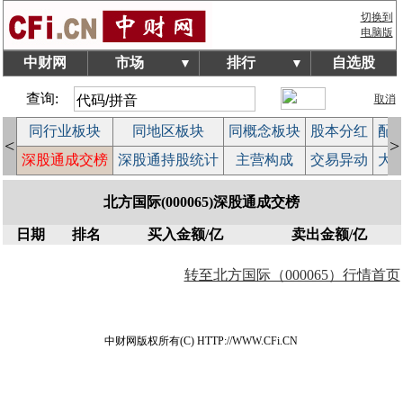
切换到
电脑版
中财网
市场
排行
自选股
▼
▼
查询:
取消
拍
同行业板块
同地区板块
同概念板块
股本分红
配
<
>
作
深股通成交榜
深股通持股统计
主营构成
交易异动
大
北方国际(000065)深股通成交榜
日期
排名
买入金额/亿
卖出金额/亿
转至北方国际（000065）行情首页
中财网版权所有(C) HTTP://WWW.CFi.CN