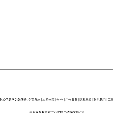
财经信息网为您服务:
免责条款
|
欢迎来稿
|
合 作
|
广告服务
|
隐私条款
|
联系我们
|
工
中财网版权所有(C) HTTP://WWW.CFi.CN