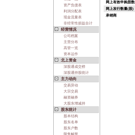
网上有效申购股数(
资产负债表
网上发行数量(股)
利润分配表
承销商
现金流量表
非经常性损益合计
经营情况
公司档案
主营分布
高管一览
资本运作
北上资金
深股通成交榜
深股通持股统计
主力动向
交易异动
大宗交易
融资融券
大股东增减持
股东统计
股本结构
股东名单
股东户数
限售解禁