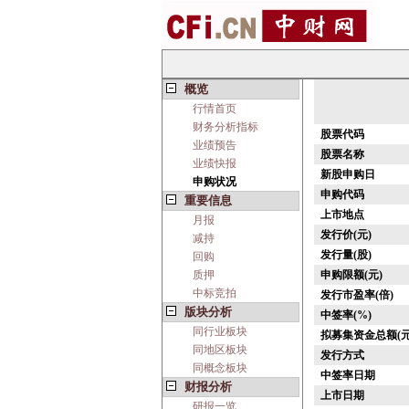
概览
行情首页
财务分析指标
股票代码
业绩预告
股票名称
业绩快报
新股申购日
申购状况
申购代码
重要信息
上市地点
月报
发行价(元)
减持
发行量(股)
回购
质押
申购限额(元)
中标竞拍
发行市盈率(倍)
版块分析
中签率(%)
同行业板块
拟募集资金总额(元
同地区板块
发行方式
同概念板块
中签率日期
财报分析
上市日期
研报一览