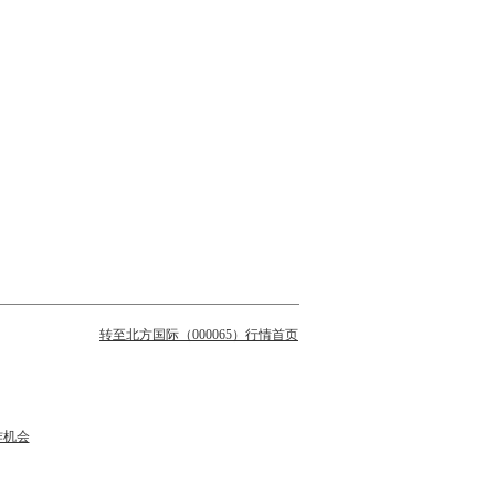
转至北方国际（000065）行情首页
作机会