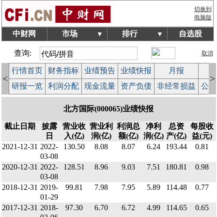
切换到
电脑版
中财网
市场
排行
自选股
▼
▼
查询:
取消
行情首页
财务指标
业绩预告
业绩快报
月报
减
<
>
研报一览
利润分配
现金流量
资产负债
非经常损益
公司
北方国际(000065)业绩快报
截止日期
披露
营业收
营业利
利润总
净利
总资
每股收
日
入(亿)
润(亿)
额(亿)
润(亿)
产(亿)
益(元)
2021-12-31
2022-
130.50
8.08
8.07
6.24
193.44
0.81
03-08
2020-12-31
2022-
128.51
8.96
9.03
7.51
180.81
0.98
03-08
2018-12-31
2019-
99.81
7.98
7.95
5.89
114.48
0.77
01-29
2017-12-31
2018-
97.30
6.70
6.72
4.99
114.65
0.65