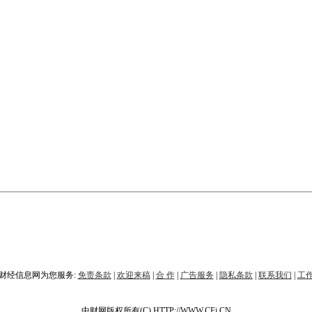
财经信息网为您服务:
免责条款
|
欢迎来稿
|
合 作
|
广告服务
|
隐私条款
|
联系我们
|
工
中财网版权所有(C) HTTP://WWW.CFi.CN