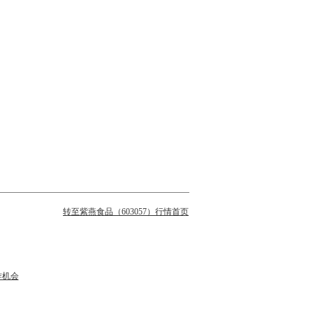
转至紫燕食品（603057）行情首页
作机会