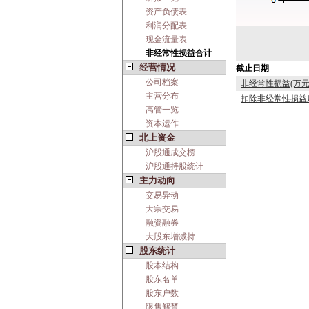
资产负债表
利润分配表
现金流量表
非经常性损益合计
经营情况
截止日期
公司档案
非经常性损益(万元
主营分布
扣除非经常性损益后
高管一览
资本运作
北上资金
沪股通成交榜
沪股通持股统计
主力动向
交易异动
大宗交易
融资融券
大股东增减持
股东统计
股本结构
股东名单
股东户数
限售解禁