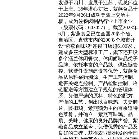
发源于四川，发展于江苏，现总部位
于上海。35年潜心耕耘，紫燕食品于
2022年9月26日成功登陆上交所主
板，成为佐餐卤制品行业上市企业
（股票代码：603057）。截至2023年
6月，紫燕食品已在全国20多个省、
自治区、直辖市内的200多个城市开
设“紫燕百味鸡”连锁门店超6100家，
建成多座大型标准工厂，旗下还开设
多个涵盖休闲餐饮、休闲卤味品类子
品牌。依托丰富的产品线、供应链管
控、软硬件设施建设等优势，紫燕食
品从原料采购溯源、生产工艺控制、
危害关键点控制、产品检验控制、冷
链配送等方面建立了规范的管理体
系。凭借严选的原料、特色的配方、
严谨的工艺，创出以百味鸡、夫妻肺
片、藤椒鸡、紫燕鹅为主的百余道特
色菜肴，并确立「紫燕百味鸡」品
质、美味、健康的良好品牌声誉。紫
燕食品成立至今，凭借优秀的产品及
良好的口碑，获得农业部颁发的全国