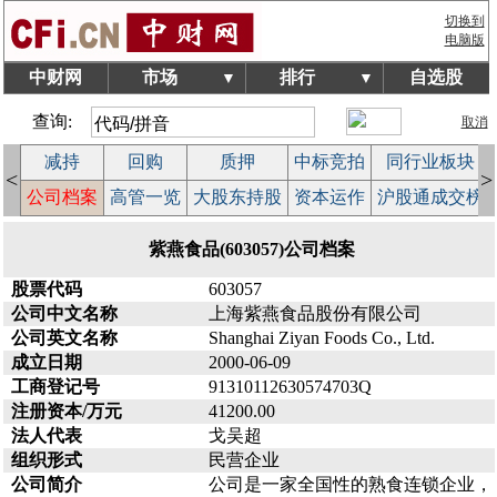
切换到
电脑版
中财网
市场
排行
自选股
▼
▼
查询:
取消
减持
回购
质押
中标竞拍
同行业板块
<
>
益
公司档案
高管一览
大股东持股
资本运作
沪股通成交榜
紫燕食品(603057)公司档案
股票代码
603057
公司中文名称
上海紫燕食品股份有限公司
公司英文名称
Shanghai Ziyan Foods Co., Ltd.
成立日期
2000-06-09
工商登记号
91310112630574703Q
注册资本/万元
41200.00
法人代表
戈吴超
组织形式
民营企业
公司简介
公司是一家全国性的熟食连锁企业，