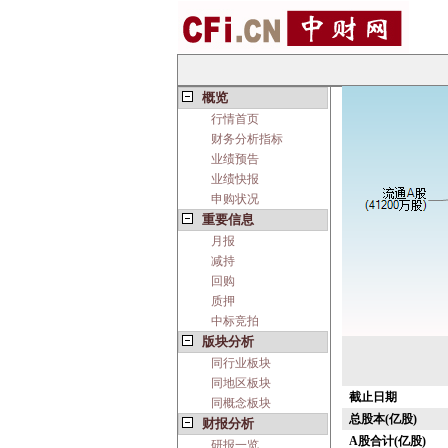
概览
行情首页
财务分析指标
业绩预告
业绩快报
申购状况
重要信息
月报
减持
回购
质押
中标竞拍
版块分析
同行业板块
同地区板块
截止日期
同概念板块
总股本(亿股)
财报分析
A股合计(亿股)
研报一览