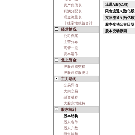
流通A股(亿股)
资产负债表
利润分配表
限售流通A股(亿股
现金流量表
实际流通A股(亿股
非经常性损益合计
股本变动公告日期
经营情况
股本变动原因
公司档案
主营分布
高管一览
资本运作
北上资金
沪股通成交榜
沪股通持股统计
主力动向
交易异动
大宗交易
融资融券
大股东增减持
股东统计
股本结构
股东名单
股东户数
限售解禁