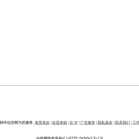
财经信息网为您服务:
免责条款
|
欢迎来稿
|
合 作
|
广告服务
|
隐私条款
|
联系我们
|
工
中财网版权所有(C) HTTP://WWW.CFi.CN