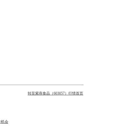
转至紫燕食品（603057）行情首页
作机会