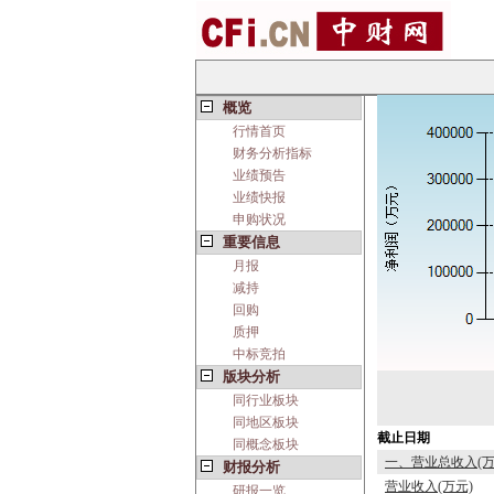
概览
行情首页
财务分析指标
业绩预告
业绩快报
申购状况
重要信息
月报
减持
回购
质押
中标竞拍
版块分析
同行业板块
同地区板块
截止日期
同概念板块
一、营业总收入(万
财报分析
营业收入(万元)
研报一览