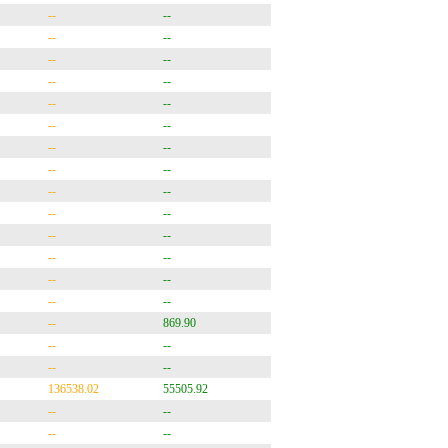
--
--
--
--
--
--
--
--
--
--
--
--
--
--
--
--
--
--
--
--
--
--
--
--
--
--
--
--
--
869.90
--
--
--
--
136538.02
55505.92
--
--
--
--