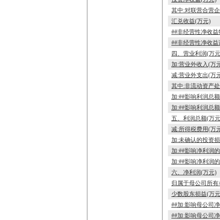
其中:对联营合营企
汇兑收益(万元)
##非经营性净收益
##非经营性净收益
四、营业利润(万元
加:营业外收入(万元
减:营业外支出(万元
其中:非流动资产处
加:##影响利润总
加:##影响利润总
五、利润总额(万元
减:所得税费用(万元
加:未确认的投资损
加:##影响净利润
加:##影响净利润
六、净利润(万元)
归属于母公司所有
少数股东损益(万元
##加:影响母公司
##加:影响母公司