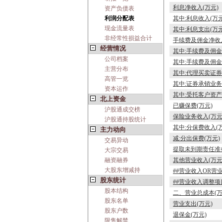
利息净收入(万元)
资产负债表
利润分配表
其中:利息收入(万元
现金流量表
其中:利息支出(万元
非经常性损益合计
手续费及佣金净收入
经营情况
其中:手续费及佣金
公司档案
其中:手续费及佣金
主营分布
其中:代理买卖证券
高管一览
其中:证券承销业务
资本运作
其中:受托客户资产
北上资金
已赚保费(万元)
沪股通成交榜
保险业务收入(万元
沪股通持股统计
其中:分保费收入(
主力动向
减:分出保费(万元)
交易异动
提取未到期责任准备
大宗交易
融资融券
其他营业收入(万元
大股东增减持
##营业收入OR营
股东统计
##营业收入调整项
股本结构
二、营业总成本(万
股东名单
营业支出(万元)
股东户数
退保金(万元)
限售解禁