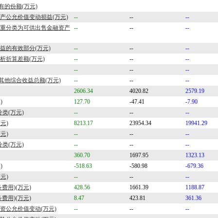
的份额(万元)
资产公允价值变动损益(万元)
--
--
--
投资重分类为可供出售金融资产
--
--
--
损益的有效部分(万元)
--
--
--
分析折算差额(万元)
--
--
--
--
--
--
其他综合收益总额(万元)
--
--
--
2606.34
4020.82
2579.19
)
127.70
-47.41
-7.90
类(万元)
--
--
--
元)
8213.17
23954.34
19941.29
元)
--
--
--
类(万元)
--
--
--
360.70
1697.95
1323.13
)
-518.63
-580.98
-679.36
元)
--
--
--
费用)(万元)
428.56
1661.39
1188.87
费用)(万元)
8.47
423.81
361.36
投资公允价值变动(万元)
--
--
--