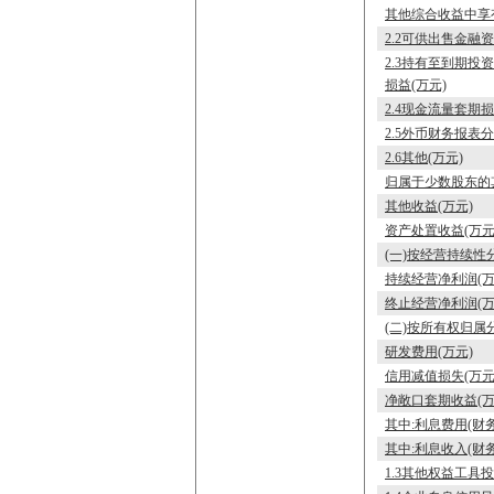
其他综合收益中享有
2.2可供出售金融
2.3持有至到期
损益(万元)
2.4现金流量套期
2.5外币财务报表
2.6其他(万元)
归属于少数股东的
其他收益(万元)
资产处置收益(万元
(一)按经营持续性分
持续经营净利润(万
终止经营净利润(万
(二)按所有权归属分
研发费用(万元)
信用减值损失(万元
净敞口套期收益(万
其中:利息费用(财务
其中:利息收入(财务
1.3其他权益工具