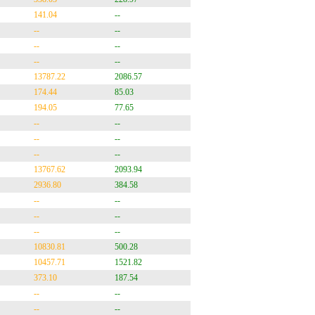
141.04
--
--
--
--
--
--
--
13787.22
2086.57
174.44
85.03
194.05
77.65
--
--
--
--
--
--
13767.62
2093.94
2936.80
384.58
--
--
--
--
--
--
10830.81
500.28
10457.71
1521.82
373.10
187.54
--
--
--
--