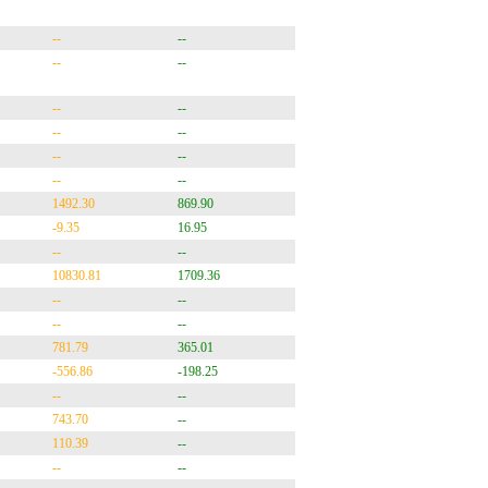
--
--
--
--
--
--
--
--
--
--
--
--
1492.30
869.90
-9.35
16.95
--
--
10830.81
1709.36
--
--
--
--
781.79
365.01
-556.86
-198.25
--
--
743.70
--
110.39
--
--
--