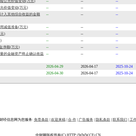
风险公允价值变动(万元)
--
--
--
公允价值变动(万元)
--
--
--
类计入其他综合收益的金额
--
--
--
信用减值准备(万元)
--
--
--
元)
--
--
--
)
--
--
--
净额(万元)
--
--
--
计量的金融资产终止确认收益
--
--
--
2026-04-29
2026-04-17
2025-10-24
2026-04-30
2026-04-17
2025-10-24
财经信息网为您服务:
免责条款
|
欢迎来稿
|
合 作
|
广告服务
|
隐私条款
|
联系我们
|
工
中财网版权所有(C) HTTP://WWW.CFi.CN