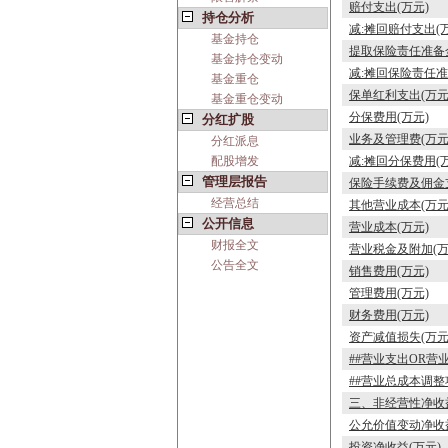
赔付支出(万元)
持仓分析
减:摊回赔付支出(
基金持仓
提取保险责任准备金
基金持仓变动
减:摊回保险责任准
基金重仓
保单红利支出(万元
基金重仓变动
分保费用(万元)
分红扩股
业务及管理费(万元
分红派息
配股增发
减:摊回分保费用(
管理层报告
保险手续费及佣金支
经营总结
其他营业成本(万元
公开信息
营业成本(万元)
财报全文
营业税金及附加(万
公告全文
销售费用(万元)
管理费用(万元)
财务费用(万元)
资产减值损失(万元
##营业支出OR营
##营业总成本调整
三、非经营性净收益
公允价值变动净收益
投资净收益(万元)