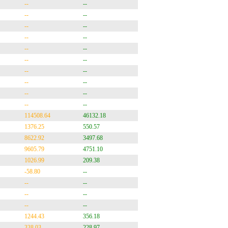
--
--
--
--
--
--
--
--
--
--
--
--
--
--
--
--
--
--
--
--
114508.64
46132.18
1376.25
550.57
8622.92
3497.68
9605.79
4751.10
1026.99
209.38
-58.80
--
--
--
--
--
--
--
1244.43
356.18
338.03
228.97