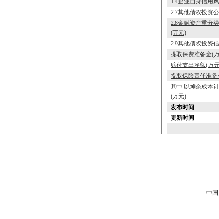
1.4企业自身信用
2.7其他债权投资
2.8金融资产重分
(万元)
2.9其他债权投资
提取保费准备金(万
赔付支出净额(万元
提取保险责任准备金
其中:以摊余成本
(万元)
发布时间
更新时间
中国