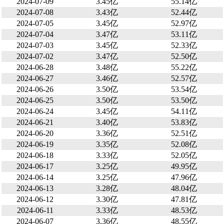
2024-07-09
3.45亿
55.14亿
2024-07-08
3.43亿
52.44亿
2024-07-05
3.45亿
52.97亿
2024-07-04
3.47亿
53.11亿
2024-07-03
3.45亿
52.33亿
2024-07-02
3.47亿
52.50亿
2024-06-28
3.48亿
55.22亿
2024-06-27
3.46亿
52.57亿
2024-06-26
3.50亿
53.54亿
2024-06-25
3.50亿
53.50亿
2024-06-24
3.45亿
54.11亿
2024-06-21
3.40亿
53.83亿
2024-06-20
3.36亿
52.51亿
2024-06-19
3.35亿
52.08亿
2024-06-18
3.33亿
52.05亿
2024-06-17
3.25亿
49.95亿
2024-06-14
3.25亿
47.96亿
2024-06-13
3.28亿
48.04亿
2024-06-12
3.30亿
47.81亿
2024-06-11
3.33亿
48.53亿
2024-06-07
3.36亿
48.55亿