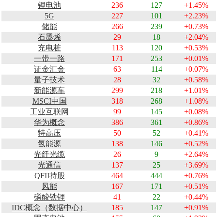
锂电池
236
127
+1.45%
5G
227
101
+2.23%
储能
266
239
+0.73%
石墨烯
29
18
+2.04%
充电桩
113
120
+0.53%
一带一路
171
253
+0.01%
证金汇金
63
114
+0.07%
量子技术
28
32
+0.58%
新能源车
299
218
+1.01%
MSCI中国
318
268
+1.08%
工业互联网
99
145
+0.08%
华为概念
386
361
+0.86%
特高压
50
52
+0.41%
氢能源
138
146
+0.52%
光纤光缆
26
9
+2.64%
光通信
137
25
+3.69%
QFII持股
464
444
+0.76%
风能
167
171
+0.51%
磷酸铁锂
41
22
+0.44%
IDC概念（数据中心）
185
147
+0.91%