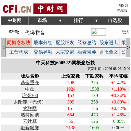
切换到
电脑版
中财网
市场
排行
自选股
▼
▼
查询:
取消
同概念板块
股本分红
配股增发
经营总结
股东进出
限售
<
>
计
主营构成
交易异动
大宗交易
融资融券
财报全文
公告
中天科技(600522)同概念板块
更新时间：2026-08-07 15:00
版块名称
上涨家数
下跌家数
平均涨幅
基金重仓
598
375
+1.42%
中盘
1924
1538
+1.18%
沪深300
153
139
+0.84%
太阳能（光伏）
309
258
+0.89%
物联网
151
156
+0.42%
增持回购
654
473
+1.46%
云计算
56
126
-0.85%
融资融券
2138
1605
0.00%