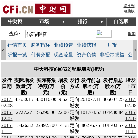
切换到
电脑版
中财网
市场
排行
自选股
▼
▼
查询:
取消
行情首页
财务指标
业绩预告
业绩快报
月报
减
<
>
研报一览
利润分配
现金流量
资产负债
非经常损益
公司
中天科技(600522)配股增发(增发)
发行
实际增发
实际募集
增发
发行
发行前总
发行后总
增发
日期
数量(万
净额(万
价
方式
股本(万
股本(万
上市
股)
元)
(元)
股)
股)
日
2017-
45530.15
430116.00
9.62
定向
261077.11
306607.25
2017-
02-08
增发
02-08
2015-
2727.27
56296.00
22.00
定向
101703.57
104430.84
2015-
12-07
增发
12-07
2015-
15426.82
224923.00
14.58
定向
86276.75
101703.57
2015-
11-11
增发
11-11