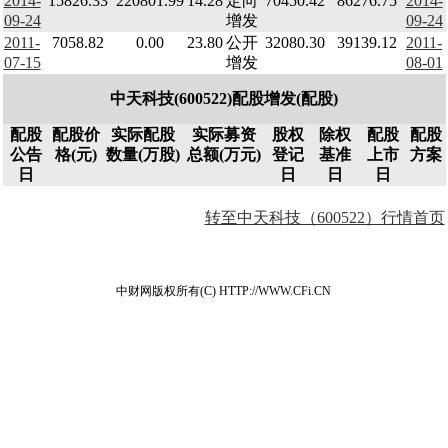
2014-
15826.33
220801.99
14.28
定向
70450.42
86276.75
2014-
09-24
增发
09-24
2011-
7058.82
0.00
23.80
公开
32080.30
39139.12
2011-
07-15
增发
08-01
中天科技(600522)配股增发(配股)
配股
配股价
实际配股
实际募资
股权
除权
配股
配股
公告
格(元)
数量(万股)
总额(万元)
登记
基准
上市
方案
日
日
日
日
转至中天科技（600522）行情首页
中财网版权所有(C) HTTP://WWW.CFi.CN