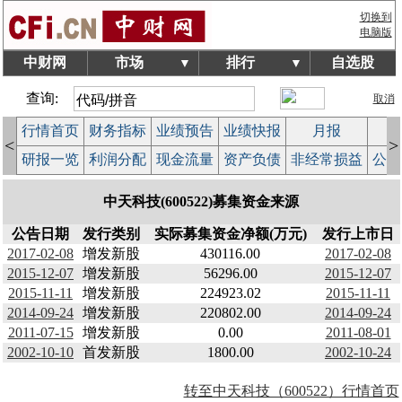
切换到
电脑版
中财网
市场
排行
自选股
▼
▼
查询:
取消
行情首页
财务指标
业绩预告
业绩快报
月报
减
<
>
研报一览
利润分配
现金流量
资产负债
非经常损益
公司
中天科技(600522)募集资金来源
公告日期
发行类别
实际募集资金净额(万元)
发行上市日
2017-02-08
增发新股
430116.00
2017-02-08
2015-12-07
增发新股
56296.00
2015-12-07
2015-11-11
增发新股
224923.02
2015-11-11
2014-09-24
增发新股
220802.00
2014-09-24
2011-07-15
增发新股
0.00
2011-08-01
2002-10-10
首发新股
1800.00
2002-10-24
转至中天科技（600522）行情首页