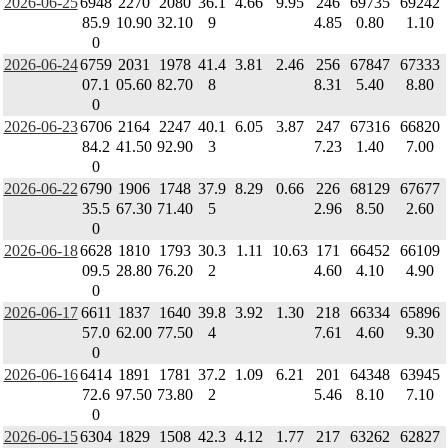
2026-06-25
6948
2270
2080
36.1
4.66
9.95
246
69735
69242
85.9
10.90
32.10
9
4.85
0.80
1.10
0
2026-06-24
6759
2031
1978
41.4
3.81
2.46
256
67847
67333
07.1
05.60
82.70
8
8.31
5.40
8.80
0
2026-06-23
6706
2164
2247
40.1
6.05
3.87
247
67316
66820
84.2
41.50
92.90
3
7.23
1.40
7.00
0
2026-06-22
6790
1906
1748
37.9
8.29
0.66
226
68129
67677
35.5
67.30
71.40
5
2.96
8.50
2.60
0
2026-06-18
6628
1810
1793
30.3
1.11
10.63
171
66452
66109
09.5
28.80
76.20
2
4.60
4.10
4.90
0
2026-06-17
6611
1837
1640
39.8
3.92
1.30
218
66334
65896
57.0
62.00
77.50
4
7.61
4.60
9.30
0
2026-06-16
6414
1891
1781
37.2
1.09
6.21
201
64348
63945
72.6
97.50
73.80
2
5.46
8.10
7.10
0
2026-06-15
6304
1829
1508
42.3
4.12
1.77
217
63262
62827