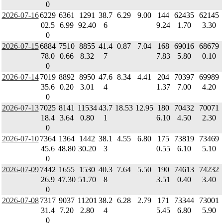
0
2026-07-16
6229
6361
1291
38.7
6.29
9.00
144
62435
62145
02.5
6.99
92.40
6
9.24
1.70
3.30
0
2026-07-15
6884
7510
8855
41.4
0.87
7.04
168
69016
68679
78.0
0.66
8.32
7
7.83
5.80
0.10
0
2026-07-14
7019
8892
8950
47.6
8.34
4.41
204
70397
69989
35.6
0.20
3.01
4
1.37
7.00
4.20
0
2026-07-13
7025
8141
11534
43.7
18.53
12.95
180
70432
70071
18.4
3.64
0.80
1
6.10
4.50
2.30
0
2026-07-10
7364
1364
1442
38.1
4.55
6.80
175
73819
73469
45.6
48.80
30.20
3
0.55
6.10
5.10
0
2026-07-09
7442
1655
1530
40.3
7.64
5.50
190
74613
74232
26.9
47.30
51.70
8
3.51
0.40
3.40
0
2026-07-08
7317
9037
11201
38.2
6.28
2.79
171
73344
73001
31.4
7.20
2.80
4
5.45
6.80
5.90
0