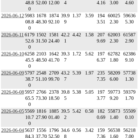
48.8
52.00
12.00
4
4.16
3.00
4.60
0
2026-06-12
5983
1678
1874
39.9
1.37
3.59
194
60025
59636
08.8
48.30
92.10
9
3.51
2.30
5.30
0
2026-06-11
6179
1502
1581
42.2
4.42
1.58
207
62003
61587
52.6
31.50
24.40
1
9.69
2.30
2.90
0
2026-06-10
6258
2103
1642
39.3
1.72
5.62
197
62782
62386
45.5
48.50
41.70
7
6.37
1.80
9.10
0
2026-06-09
5797
2548
2709
43.2
5.39
1.97
235
58209
57738
38.7
51.10
99.70
7
7.35
6.00
1.30
0
2026-06-08
5957
2766
2378
39.8
5.38
5.05
197
59773
59379
65.5
73.30
18.50
5
3.77
9.20
1.70
0
2026-06-05
5569
1816
1885
39.5
5.42
0.58
182
55873
55509
10.7
27.90
01.40
2
0.69
1.40
0.10
0
2026-06-04
5637
1556
1796
34.6
0.56
3.42
159
56538
56218
84.3
37.70
52.50
8
7.36
1.60
7.00