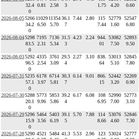
32.4
0.81
2.58
3
1.75
4.20
0.60
0
2026-08-05
5266
11029
11354
36.1
7.44
2.80
115
52779
52547
34.2
6.50
5.70
7
7.44
1.60
6.80
0
2026-08-04
5298
7195
7136
31.5
4.23
2.24
944.
53082
52893
83.5
2.31
5.34
3
01
7.50
9.50
0
2026-08-03
5292
4335
3761
29.5
2.27
3.10
838.
53013
52845
96.5
2.54
3.09
4
64
5.10
7.80
0
2026-07-31
5235
6178
6714
30.3
0.14
9.01
866.
52442
52269
57.1
3.97
5.81
7
15
3.20
0.90
0
2026-07-30
5288
5773
5853
39.2
6.17
6.08
108
52990
52773
20.1
9.96
5.86
4
6.95
7.00
3.10
0
2026-07-29
5296
5464
5403
39.1
5.70
7.88
114
53076
52846
15.9
3.56
6.19
5
8.66
4.60
7.30
0
2026-07-28
5290
4521
5484
41.3
5.53
2.96
123
53024
52777