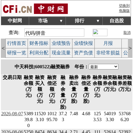
切换到
电脑版
中财网
市场
排行
自选股
▼
▼
查询:
取消
行情首页
财务指标
业绩预告
业绩快报
月报
减
<
>
研报一览
利润分配
现金流量
资产负债
非经常损益
公司
中天科技(600522)融资融券 年份：
交易日期
融资
融资
融资
融
融券
融券
融券
融资融
融资融
余额
买入
偿还
券
卖出
偿还
余额
券余额
券差额
(万
额
额
余
量
量
(万
(万元)
(万元)
元)
(万
(万
量
(万
(万
元)
元)
元)
(万
股)
股)
股)
2026-08-07
5389
11520
1012
37.2
7.48
4.68
125
54019
53768
39.8
3.10
95.70
3
3.53
3.30
6.20
0
2026-08-06
5250
8474
8634
34.4
2.71
4.45
111
52614
52392