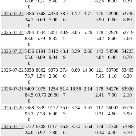
08.6
9.27
5.40
3
8.25
6.90
0.30
0
2026-07-27
5386
5348
4333
38.7
1.52
3.71
126
53990
53736
34.7
6.69
5.00
6
5.90
0.60
8.80
0
2026-07-24
5284
3534
5051
40.9
3.05
5.29
128
52976
52719
83.0
5.79
8.35
5
5.42
8.40
7.60
0
2026-07-23
5436
6191
5412
43.1
8.39
2.66
142
54508
54223
55.6
0.89
9.04
9
4.84
0.40
0.70
0
2026-07-22
5358
8862
9373
37.4
0.89
14.90
121
53709
53465
73.7
1.54
2.36
6
7.45
1.10
6.30
0
2026-07-21
5409
1075
1254
51.4
18.56
2.14
178
54276
53920
84.5
09.70
20.50
7
2.41
7.00
2.10
0
2026-07-20
5588
7839
9172
35.0
3.74
5.55
112
56002
55776
95.3
7.28
6.00
5
9.31
4.60
5.90
0
2026-07-17
5722
6308
11371
36.8
3.74
5.64
124
57346
57098
24.0
6.92
7.80
6
0.34
4.30
3.70