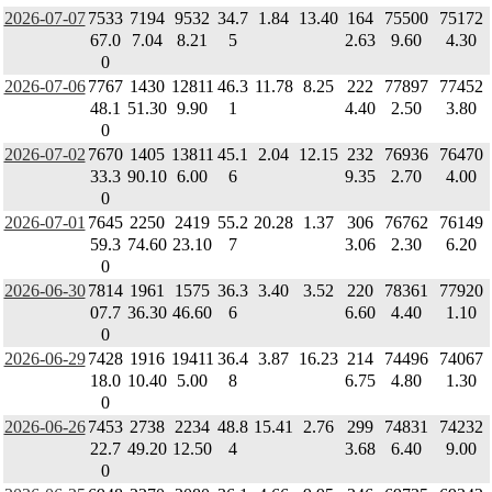
2026-07-07
7533
7194
9532
34.7
1.84
13.40
164
75500
75172
67.0
7.04
8.21
5
2.63
9.60
4.30
0
2026-07-06
7767
1430
12811
46.3
11.78
8.25
222
77897
77452
48.1
51.30
9.90
1
4.40
2.50
3.80
0
2026-07-02
7670
1405
13811
45.1
2.04
12.15
232
76936
76470
33.3
90.10
6.00
6
9.35
2.70
4.00
0
2026-07-01
7645
2250
2419
55.2
20.28
1.37
306
76762
76149
59.3
74.60
23.10
7
3.06
2.30
6.20
0
2026-06-30
7814
1961
1575
36.3
3.40
3.52
220
78361
77920
07.7
36.30
46.60
6
6.60
4.40
1.10
0
2026-06-29
7428
1916
19411
36.4
3.87
16.23
214
74496
74067
18.0
10.40
5.00
8
6.75
4.80
1.30
0
2026-06-26
7453
2738
2234
48.8
15.41
2.76
299
74831
74232
22.7
49.20
12.50
4
3.68
6.40
9.00
0