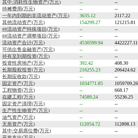
其中:消耗性生物资产(万元)
--
--
待摊费用(万元)
--
--
一年内到期的非流动资产(万元)
3635.12
2117.22
其他流动资产(万元)
154299.27
121215.81
##流动资产特殊项目(万元)
--
--
##流动资产调整项目(万元)
--
--
流动资产合计(万元)
4530599.94
4422227.11
可供出售金融资产(万元)
--
--
持有至到期投资(万元)
--
--
投资性房地产(万元)
392.42
408.30
长期股权投资(万元)
216255.23
206424.62
长期应收款(万元)
--
--
固定资产(万元)
1034771.85
1059709.26
工程物资(万元)
--
668.17
在建工程(万元)
74589.24
55236.25
固定资产清理(万元)
--
--
生产性生物资产(万元)
--
--
油气资产(万元)
--
--
无形资产(万元)
112054.72
112898.13
其中:交易席位费(万元)
--
--
开发支出(万元)
--
--