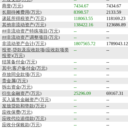
商誉(万元)
7434.67
7434.67
长期待摊费用(万元)
8398.57
2133.59
递延所得税资产(万元)
118063.55
118169.23
其他非流动资产(万元)
138422.16
123686.89
##非流动资产特殊项目(万元)
--
--
##非流动资产调整项目(万元)
--
--
非流动资产合计(万元)
1807565.72
1789043.12
投资-贷款及应收款项(应收款项类
--
--
投资)(万元)
结算备付金(万元)
--
--
其中:客户备付金(万元)
--
--
存放同业款项(万元)
--
--
贵金属(万元)
--
--
拆出资金(万元)
--
--
衍生金融资产(万元)
25296.09
69167.31
买入返售金融资产(万元)
--
--
发放贷款和垫款(万元)
--
--
应收保费(万元)
--
--
应收代位追偿款(万元)
--
--
应收分保账款(万元)
--
--