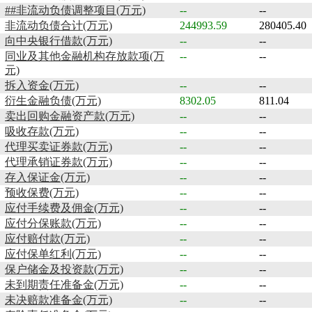
##非流动负债调整项目(万元)
--
--
非流动负债合计(万元)
244993.59
280405.40
向中央银行借款(万元)
--
--
同业及其他金融机构存放款项(万
--
--
元)
拆入资金(万元)
--
--
衍生金融负债(万元)
8302.05
811.04
卖出回购金融资产款(万元)
--
--
吸收存款(万元)
--
--
代理买卖证券款(万元)
--
--
代理承销证券款(万元)
--
--
存入保证金(万元)
--
--
预收保费(万元)
--
--
应付手续费及佣金(万元)
--
--
应付分保账款(万元)
--
--
应付赔付款(万元)
--
--
应付保单红利(万元)
--
--
保户储金及投资款(万元)
--
--
未到期责任准备金(万元)
--
--
未决赔款准备金(万元)
--
--