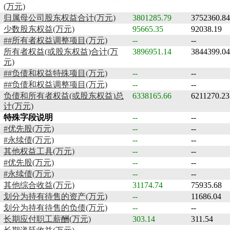
(万元)
归属母公司股东权益合计(万元)
3801285.79
3752360.84
少数股东权益(万元)
95665.35
92038.19
##所有者权益调整项目(万元)
--
--
所有者权益(或股东权益)合计(万
3896951.14
3844399.04
元)
##负债和权益特殊项目(万元)
--
--
##负债和权益调整项目(万元)
--
--
负债和所有者权益(或股东权益)总
6338165.66
6211270.23
计(万元)
特殊字段说明
--
--
#优先股(万元)
--
--
#永续债(万元)
--
--
其他权益工具(万元)
--
--
#优先股(万元)
--
--
#永续债(万元)
--
--
其他综合收益(万元)
31174.74
75935.68
划分为持有待售的资产(万元)
--
11686.04
划分为持有待售的负债(万元)
--
--
长期应付职工薪酬(万元)
303.14
311.54