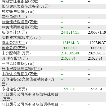
寿险责任准备金(万元)
--
--
长期健康险责任准备金(万元)
--
--
独立账户负债(万元)
--
--
其他负债(万元)
--
--
##负债特殊项目(万元)
--
--
##负债调整项目(万元)
--
--
负债合计(万元)
2441214.51
2366871.19
实收资本(或股本)(万元)
--
--
资本公积(万元)
1131614.13
1129749.37
盈余公积(万元)
190035.01
190035.01
未分配利润(万元)
2116585.48
2024690.11
减:库存股(万元)
21628.84
21628.84
一般风险准备(万元)
--
--
外币报表折算差额(万元)
--
--
未确认投资损失(万元)
--
--
其他储备(公允价值变动储备)(万
--
--
元)
专项储备(万元)
12210.30
12284.54
##归属母公司所有者权益特殊项目
--
--
(万元)
##归属母公司所有者权益调整项目
--
--