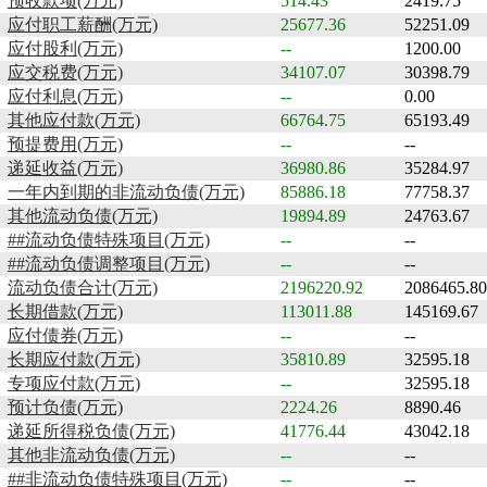
预收款项(万元)
514.43
2419.75
应付职工薪酬(万元)
25677.36
52251.09
应付股利(万元)
--
1200.00
应交税费(万元)
34107.07
30398.79
应付利息(万元)
--
0.00
其他应付款(万元)
66764.75
65193.49
预提费用(万元)
--
--
递延收益(万元)
36980.86
35284.97
一年内到期的非流动负债(万元)
85886.18
77758.37
其他流动负债(万元)
19894.89
24763.67
##流动负债特殊项目(万元)
--
--
##流动负债调整项目(万元)
--
--
流动负债合计(万元)
2196220.92
2086465.80
长期借款(万元)
113011.88
145169.67
应付债券(万元)
--
--
长期应付款(万元)
35810.89
32595.18
专项应付款(万元)
--
32595.18
预计负债(万元)
2224.26
8890.46
递延所得税负债(万元)
41776.44
43042.18
其他非流动负债(万元)
--
--
##非流动负债特殊项目(万元)
--
--