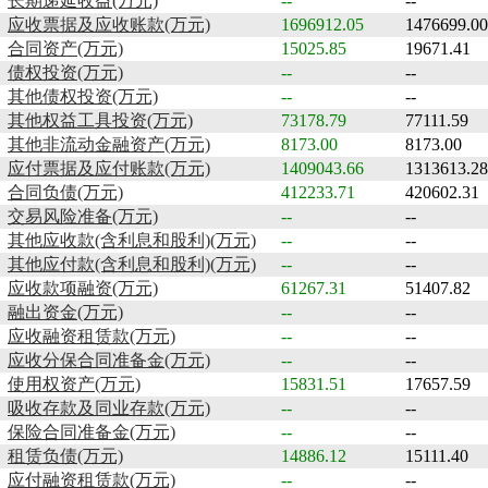
长期递延收益(万元)
--
--
应收票据及应收账款(万元)
1696912.05
1476699.00
合同资产(万元)
15025.85
19671.41
债权投资(万元)
--
--
其他债权投资(万元)
--
--
其他权益工具投资(万元)
73178.79
77111.59
其他非流动金融资产(万元)
8173.00
8173.00
应付票据及应付账款(万元)
1409043.66
1313613.28
合同负债(万元)
412233.71
420602.31
交易风险准备(万元)
--
--
其他应收款(含利息和股利)(万元)
--
--
其他应付款(含利息和股利)(万元)
--
--
应收款项融资(万元)
61267.31
51407.82
融出资金(万元)
--
--
应收融资租赁款(万元)
--
--
应收分保合同准备金(万元)
--
--
使用权资产(万元)
15831.51
17657.59
吸收存款及同业存款(万元)
--
--
保险合同准备金(万元)
--
--
租赁负债(万元)
14886.12
15111.40
应付融资租赁款(万元)
--
--