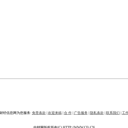
财经信息网为您服务:
免责条款
|
欢迎来稿
|
合 作
|
广告服务
|
隐私条款
|
联系我们
|
工
中财网版权所有(C) HTTP://WWW.CFi.CN