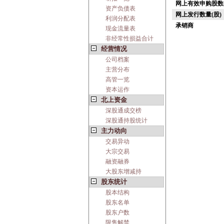
网上有效申购股数(
资产负债表
网上发行数量(股)
利润分配表
承销商
现金流量表
非经常性损益合计
经营情况
公司档案
主营分布
高管一览
资本运作
北上资金
深股通成交榜
深股通持股统计
主力动向
交易异动
大宗交易
融资融券
大股东增减持
股东统计
股本结构
股东名单
股东户数
限售解禁