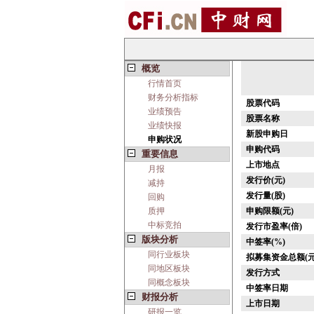
概览
行情首页
财务分析指标
股票代码
业绩预告
股票名称
业绩快报
新股申购日
申购状况
申购代码
重要信息
上市地点
月报
发行价(元)
减持
发行量(股)
回购
质押
申购限额(元)
中标竞拍
发行市盈率(倍)
版块分析
中签率(%)
同行业板块
拟募集资金总额(元
同地区板块
发行方式
同概念板块
中签率日期
财报分析
上市日期
研报一览