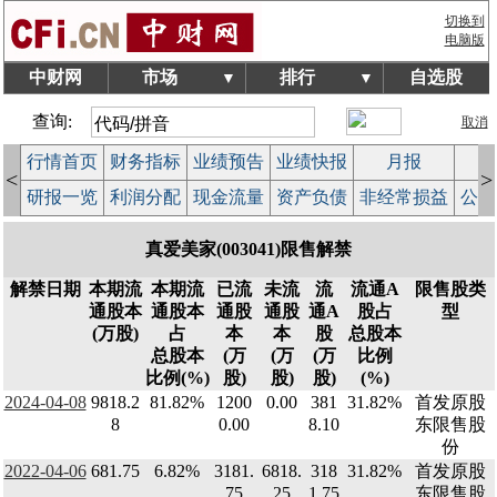
切换到
电脑版
中财网
市场
排行
自选股
▼
▼
查询:
取消
行情首页
财务指标
业绩预告
业绩快报
月报
减
<
>
研报一览
利润分配
现金流量
资产负债
非经常损益
公司
真爱美家(003041)限售解禁
解禁日期
本期流
本期流
已流
未流
流
流通A
限售股类
通股本
通股本
通股
通股
通A
股占
型
(万股)
占
本
本
股
总股本
总股本
(万
(万
(万
比例
比例(%)
股)
股)
股)
(%)
2024-04-08
9818.2
81.82%
1200
0.00
381
31.82%
首发原股
8
0.00
8.10
东限售股
份
2022-04-06
681.75
6.82%
3181.
6818.
318
31.82%
首发原股
75
25
1.75
东限售股