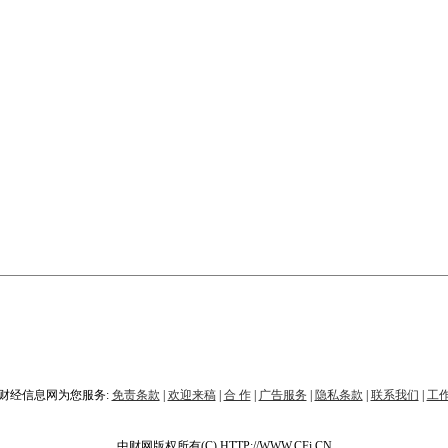
财经信息网为您服务:
免责条款
|
欢迎来稿
|
合 作
|
广告服务
|
隐私条款
|
联系我们
|
工
中财网版权所有(C) HTTP://WWW.CFi.CN