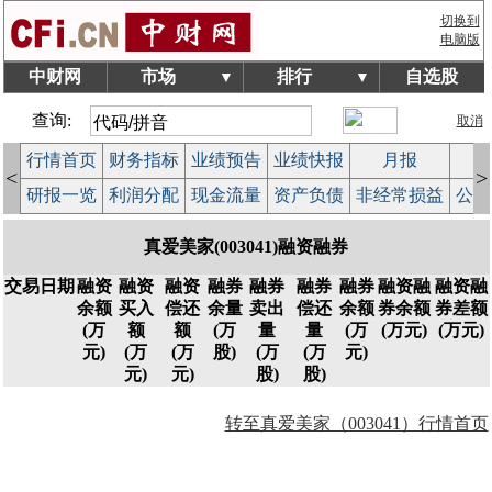
切换到
电脑版
中财网
市场
排行
自选股
▼
▼
查询:
取消
行情首页
财务指标
业绩预告
业绩快报
月报
减
<
>
研报一览
利润分配
现金流量
资产负债
非经常损益
公司
真爱美家(003041)融资融券
交易日期
融资
融资
融资
融券
融券
融券
融券
融资融
融资融
余额
买入
偿还
余量
卖出
偿还
余额
券余额
券差额
(万
额
额
(万
量
量
(万
(万元)
(万元)
元)
(万
(万
股)
(万
(万
元)
元)
元)
股)
股)
转至真爱美家（003041）行情首页