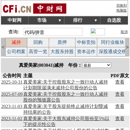
切换到
电脑版
中财网
市场
排行
自选股
▼
▼
查询:
取消
减持
回购
质押
中标竞拍
同行业板块
<
>
益
公司档案
高管一览
大股东持股
资本运作
深股通成交榜
真爱美家(003041)减持 年份：
公告时间
主题
PDF原文
2025-10-31
真爱美家:关于控股股东之一致行动人减持
查看
计划期限届满未减持公司股份的公告
2025-07-09
真爱美家:关于控股股东之一致行动人减持
查看
股份的预披露公告
2023-11-03
真爱美家:关于股东提前终止减持计划暨减
查看
持结果的公告
2023-11-02
真爱美家:关于大股东减持公司股份至5%以
查看
下的提示性公告