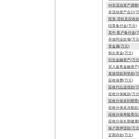
##非流动资产调整
非流动资产合计(万
投资-贷款及应收款
结算备付金(万元)
其中:客户备付金(
存放同业款项(万元
贵金属(万元)
拆出资金(万元)
衍生金融资产(万元
买入返售金融资产(
发放贷款和垫款(万
应收保费(万元)
应收代位追偿款(万
应收分保账款(万元
应收分保未到期责任
应收分保未决赔款准
应收分保寿险责任准
应收分保长期健康
保户质押贷款(万元
定期存款(万元)