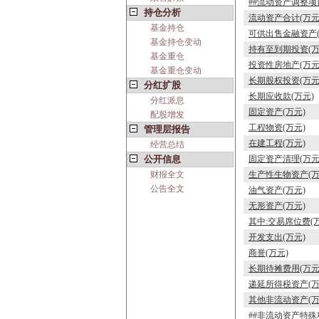
##流动资产调整项
持仓分析
流动资产合计(万元
基金持仓
可供出售金融资产(
基金持仓变动
持有至到期投资(万
基金重仓
投资性房地产(万元
基金重仓变动
长期股权投资(万元
分红扩股
长期应收款(万元)
分红派息
固定资产(万元)
配股增发
工程物资(万元)
管理层报告
在建工程(万元)
经营总结
公开信息
固定资产清理(万元
财报全文
生产性生物资产(万
公告全文
油气资产(万元)
无形资产(万元)
其中:交易席位费(
开发支出(万元)
商誉(万元)
长期待摊费用(万元
递延所得税资产(万
其他非流动资产(万
##非流动资产特殊