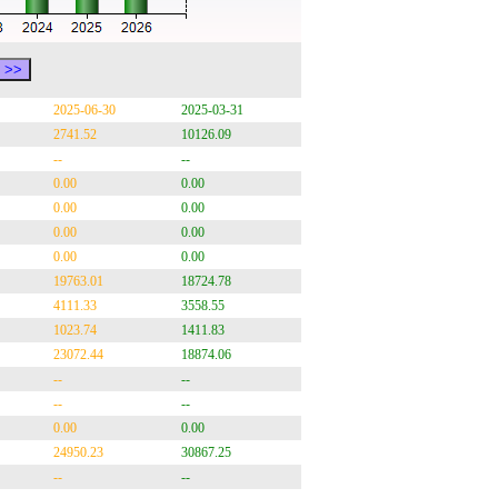
2025-06-30
2025-03-31
2741.52
10126.09
--
--
0.00
0.00
0.00
0.00
0.00
0.00
0.00
0.00
19763.01
18724.78
4111.33
3558.55
1023.74
1411.83
23072.44
18874.06
--
--
--
--
0.00
0.00
24950.23
30867.25
--
--