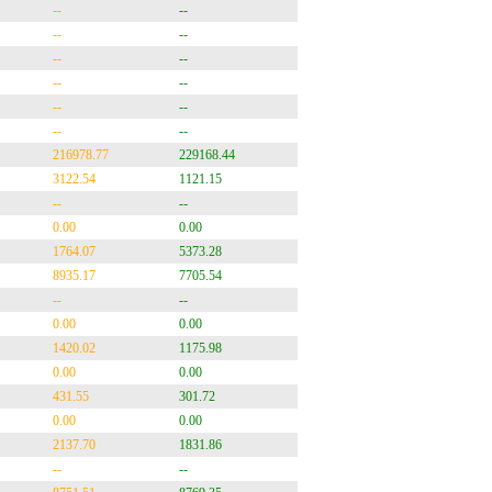
--
--
--
--
--
--
--
--
--
--
--
--
216978.77
229168.44
3122.54
1121.15
--
--
0.00
0.00
1764.07
5373.28
8935.17
7705.54
--
--
0.00
0.00
1420.02
1175.98
0.00
0.00
431.55
301.72
0.00
0.00
2137.70
1831.86
--
--