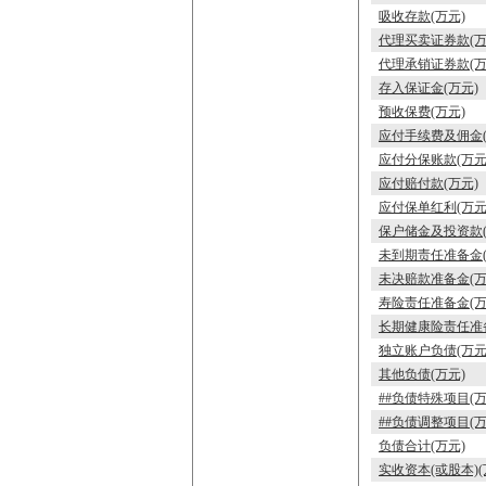
吸收存款(万元)
代理买卖证券款(万
代理承销证券款(万
存入保证金(万元)
预收保费(万元)
应付手续费及佣金(
应付分保账款(万元
应付赔付款(万元)
应付保单红利(万元
保户储金及投资款(
未到期责任准备金(
未决赔款准备金(万
寿险责任准备金(万
长期健康险责任准备
独立账户负债(万元
其他负债(万元)
##负债特殊项目(万
##负债调整项目(万
负债合计(万元)
实收资本(或股本)(