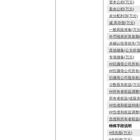
资本公积(万元)
盈余公积(万元)
未分配利润(万元)
减:库存股(万元)
一般风险准备(万元
外币报表折算差额(
未确认投资损失(万
其他储备(公允价值
专项储备(万元)
##归属母公司所有
##归属母公司所有
归属母公司股东权益
少数股东权益(万元
##所有者权益调整
所有者权益(或股东
##负债和权益特殊
##负债和权益调整
负债和所有者权益(
特殊字段说明
#优先股(万元)
#永续债(万元)