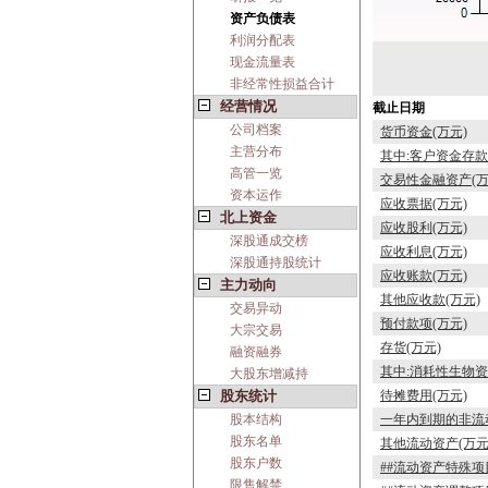
资产负债表
利润分配表
现金流量表
非经常性损益合计
经营情况
截止日期
公司档案
货币资金(万元)
主营分布
其中:客户资金存款
高管一览
交易性金融资产(万
资本运作
应收票据(万元)
北上资金
应收股利(万元)
深股通成交榜
应收利息(万元)
深股通持股统计
应收账款(万元)
主力动向
其他应收款(万元)
交易异动
预付款项(万元)
大宗交易
存货(万元)
融资融券
其中:消耗性生物资
大股东增减持
股东统计
待摊费用(万元)
股本结构
一年内到期的非流动
股东名单
其他流动资产(万元
股东户数
##流动资产特殊项
限售解禁