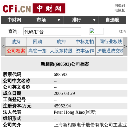
切换到
电脑版
中财网
市场
排行
自选股
▼
▼
查询:
取消
减持
回购
质押
中标竞拍
同行业板块
<
>
益
公司档案
高管一览
大股东持股
资本运作
沪股通成交榜
新相微(688593)公司档案
股票代码
688593
公司中文名称
--
公司英文名称
--
成立日期
2005-03-29
工商登记号
--
注册资本/万元
45952.94
法人代表
Peter Hong Xiao(肖宏)
组织形式
--
公司简介
上海新相微电子股份有限公司主营业