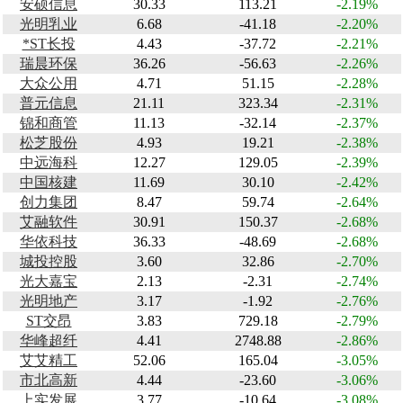
安硕信息
30.33
113.21
-2.19%
光明乳业
6.68
-41.18
-2.20%
*ST长投
4.43
-37.72
-2.21%
瑞晨环保
36.26
-56.63
-2.26%
大众公用
4.71
51.15
-2.28%
普元信息
21.11
323.34
-2.31%
锦和商管
11.13
-32.14
-2.37%
松芝股份
4.93
19.21
-2.38%
中远海科
12.27
129.05
-2.39%
中国核建
11.69
30.10
-2.42%
创力集团
8.47
59.74
-2.64%
艾融软件
30.91
150.37
-2.68%
华依科技
36.33
-48.69
-2.68%
城投控股
3.60
32.86
-2.70%
光大嘉宝
2.13
-2.31
-2.74%
光明地产
3.17
-1.92
-2.76%
ST交昂
3.83
729.18
-2.79%
华峰超纤
4.41
2748.88
-2.86%
艾艾精工
52.06
165.04
-3.05%
市北高新
4.44
-23.60
-3.06%
上实发展
3.77
-10.64
-3.08%