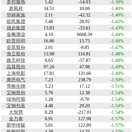
美邦服饰
1.42
-14.03
-1.39%
老凤祥
34.51
10.69
-1.40%
华丽家族
2.11
-42.32
-1.40%
益民集团
3.48
28.92
-1.42%
德必集团
13.83
-33.61
-1.43%
金枫酒业
4.10
6668.39
-1.44%
欧普照明
16.86
13.75
-1.46%
全筑股份
2.01
-9.85
-1.47%
海立股份
13.98
116.81
-1.48%
旗天科技
6.65
-57.87
-1.48%
晶晨股份
97.26
47.98
-1.49%
上海电影
17.81
131.66
-1.49%
摩恩电气
7.23
238.79
-1.50%
雪榕生物
5.23
17.12
-1.51%
宝钢股份
5.76
12.38
-1.54%
绿地控股
1.28
-0.70
-1.54%
宝钢包装
4.48
29.20
-1.54%
大智慧
8.29
-217.01
-1.54%
金力泰
6.91
127.98
-1.57%
新华传媒
5.01
122.89
-1.57%
外服控股
4.38
14.75
-1.57%