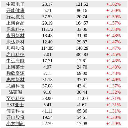
中颖电子
23.17
121.52
+1.62%
开能健康
5.71
86.16
+1.60%
行动教育
57.53
20.74
+1.59%
上海合晶
29.19
164.57
+1.57%
乐鑫科技
112.72
33.06
+1.53%
永冠新材
18.48
31.90
+1.48%
康达新材
12.40
29.87
+1.47%
步科股份
114.85
140.29
+1.47%
岩山科技
7.01
485.83
+1.45%
中远海能
17.71
17.61
+1.43%
上海莱士
4.97
24.70
+1.43%
鹏欣资源
7.11
69.00
+1.43%
惠柏新材
31.18
37.07
+1.40%
龙旗科技
37.08
43.41
+1.37%
陆家嘴
9.18
30.44
+1.32%
至纯科技
23.90
-11.00
+1.31%
*ST亚士
5.41
-1.67
+1.31%
儒竞科技
41.11
65.36
+1.31%
开山股份
19.54
54.61
+1.30%
小方制药
22.79
17.98
+1.29%