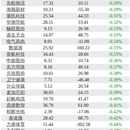
东航物流
17.32
10.11
-0.29%
海顺新材
10.21
-55.30
-0.29%
肇民科技
25.54
44.53
-0.31%
华测导航
28.11
33.41
-0.32%
畅联股份
9.15
26.58
-0.33%
道生天合
14.97
48.75
-0.33%
电气风电
8.91
-11.09
-0.34%
数据港
25.92
160.22
-0.35%
誉帆科技
34.43
28.66
-0.35%
申能股份
8.32
10.74
-0.36%
东方明珠
8.16
49.14
-0.37%
元祖股份
10.61
26.98
-0.38%
卫宁健康
7.71
-46.48
-0.39%
分众传媒
5.12
20.54
-0.39%
麦加芯彩
38.05
24.15
-0.39%
起帆电缆
19.70
41.47
-0.40%
鼎捷数智
36.79
61.00
-0.41%
和辉光电
2.39
-17.06
-0.42%
泰凌微
28.42
68.75
-0.42%
力盛体育
11.44
-302.58
-0.44%