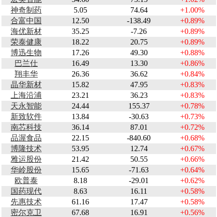
神奇制药
5.05
74.64
+1.00%
合富中国
12.50
-138.49
+0.89%
海优新材
35.25
-7.26
+0.89%
荣泰健康
18.22
20.75
+0.89%
博迅生物
17.26
49.30
+0.88%
巴兰仕
16.49
13.30
+0.86%
翔丰华
26.36
36.62
+0.84%
晶华新材
15.82
47.95
+0.83%
上海沿浦
23.21
36.23
+0.83%
天永智能
24.44
155.37
+0.78%
新致软件
13.84
-30.63
+0.73%
南芯科技
36.14
87.01
+0.72%
品渥食品
22.15
-840.60
+0.68%
博隆技术
53.95
12.74
+0.67%
雅运股份
21.42
50.55
+0.66%
华岭股份
15.65
-71.63
+0.64%
欧普泰
8.18
-29.01
+0.62%
国药现代
8.63
16.11
+0.58%
先惠技术
61.16
17.47
+0.58%
密尔克卫
67.68
16.91
+0.56%