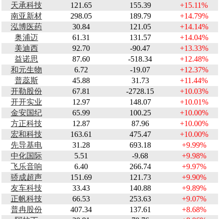
天承科技
121.65
155.39
+15.11%
南亚新材
298.05
189.79
+14.79%
泓博医药
30.84
121.05
+14.14%
奥浦迈
61.31
131.57
+14.04%
美迪西
92.70
-90.47
+13.33%
益诺思
87.60
-518.34
+12.48%
和元生物
6.72
-19.07
+12.37%
普蕊斯
45.88
31.73
+11.44%
开勒股份
67.81
-2728.15
+10.03%
开开实业
12.97
148.07
+10.01%
金安国纪
65.99
100.25
+10.00%
方正科技
12.87
87.96
+10.00%
宏和科技
163.61
475.47
+10.00%
先导基电
31.28
693.18
+9.99%
中化国际
5.51
-9.68
+9.98%
飞乐音响
6.40
266.74
+9.97%
骄成超声
151.69
121.73
+9.90%
友车科技
33.43
140.88
+9.89%
正帆科技
66.53
253.63
+9.07%
普冉股份
407.34
137.61
+8.68%