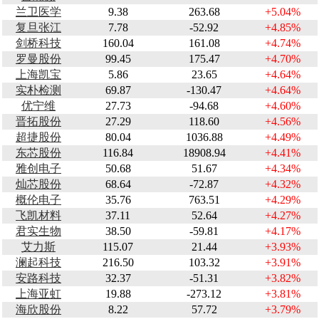
兰卫医学
9.38
263.68
+5.04%
复旦张江
7.78
-52.92
+4.85%
剑桥科技
160.04
161.08
+4.74%
罗曼股份
99.45
175.47
+4.70%
上海凯宝
5.86
23.65
+4.64%
实朴检测
69.87
-130.47
+4.64%
优宁维
27.73
-94.68
+4.60%
晋拓股份
27.29
118.60
+4.56%
超捷股份
80.04
1036.88
+4.49%
东芯股份
116.84
18908.94
+4.41%
雅创电子
50.68
51.67
+4.34%
灿芯股份
68.64
-72.87
+4.32%
概伦电子
35.76
763.51
+4.29%
飞凯材料
37.11
52.64
+4.27%
君实生物
38.50
-59.81
+4.17%
艾力斯
115.07
21.44
+3.93%
澜起科技
216.50
103.32
+3.91%
安路科技
32.37
-51.31
+3.82%
上海亚虹
19.88
-273.12
+3.81%
海欣股份
8.22
57.72
+3.79%