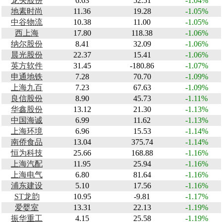
龙头股份
6.63
52.51
-1.04%
地素时尚
11.36
19.28
-1.05%
中谷物流
10.38
11.00
-1.05%
西上海
17.80
118.38
-1.06%
纳尔股份
8.41
32.09
-1.06%
晨光股份
22.37
15.41
-1.06%
英方软件
31.45
-180.86
-1.07%
申通地铁
7.28
70.70
-1.09%
上海九百
7.23
67.63
-1.09%
良信股份
8.90
45.73
-1.11%
华鑫股份
13.12
21.30
-1.13%
中国海诚
6.99
11.62
-1.13%
上海环境
6.96
15.53
-1.14%
南侨食品
13.04
375.74
-1.14%
恒为科技
25.66
168.88
-1.16%
上海汽配
11.95
25.94
-1.16%
上海电气
6.80
81.64
-1.16%
浦东建设
5.10
17.56
-1.16%
ST龙韵
10.95
-9.81
-1.17%
爱婴室
13.31
22.13
-1.19%
振华重工
4.15
25.58
-1.19%