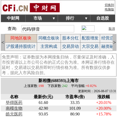
切换到
电脑版
中财网
市场
排行
自选股
▼
▼
查询:
取消
块
同地区板块
同概念板块
股本分红
配股增发
经营总
<
>
榜
沪股通持股统计
主营构成
交易异动
大宗交易
融资融
免责声明：证券数据为本网搜集归纳，尽量保证及时准确，入
市投资请以上市公司公布的正式公告为准。本网证券行情存在
延时，交易请以交易所即时行情价格为准。所有数据仅供参
考，据此入市风险自担。
新相微(688593)上海市
上涨家数:
198
下跌家数:
242
平均涨幅:
+0.82%
更新时间：2026-08-07 13:31
名称
最新价(元)
市盈率(倍)
涨跌幅
毕得医药
61.60
33.35
+20.01%
南模生物
42.90
101.09
+20.00%
皓元医药
93.05
80.90
+15.78%