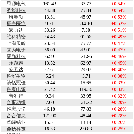
思源电气
161.43
37.77
+0.54%
派能科技
44.88
75.84
+0.54%
唯赛勃
13.31
45.97
+0.53%
辰光医疗
9.71
-14.10
+0.52%
宏力达
33.26
7.38
+0.51%
维科精密
24.43
61.56
+0.49%
上海贝岭
23.54
75.77
+0.47%
艾为电子
56.09
43.01
+0.47%
康鹏科技
6.59
-31.86
+0.46%
永茂泰
13.52
62.97
+0.45%
安乃达
27.61
29.07
+0.40%
科华生物
5.24
-3.71
+0.38%
毓恬冠佳
30.44
15.65
+0.33%
科泰电源
21.42
119.36
+0.33%
普利特
9.34
33.95
+0.32%
久事动娱
7.00
-21.32
+0.29%
维宏股份
46.18
77.83
+0.28%
合合信息
121.90
48.44
+0.28%
华峰铝业
15.51
13.14
+0.26%
会畅科技
16.33
-99.83
+0.25%