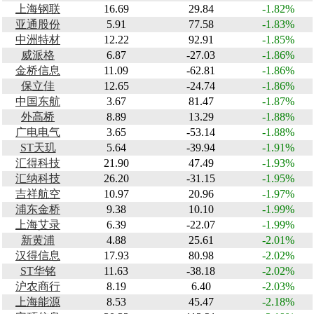
上海钢联
16.69
29.84
-1.82%
亚通股份
5.91
77.58
-1.83%
中洲特材
12.22
92.91
-1.85%
威派格
6.87
-27.03
-1.86%
金桥信息
11.09
-62.81
-1.86%
保立佳
12.65
-24.74
-1.86%
中国东航
3.67
81.47
-1.87%
外高桥
8.89
13.29
-1.88%
广电电气
3.65
-53.14
-1.88%
ST天玑
5.64
-39.94
-1.91%
汇得科技
21.90
47.49
-1.93%
汇纳科技
26.20
-31.15
-1.95%
吉祥航空
10.97
20.96
-1.97%
浦东金桥
9.38
10.10
-1.99%
上海艾录
6.39
-22.07
-1.99%
新黄浦
4.88
25.61
-2.01%
汉得信息
17.93
80.98
-2.02%
ST华铭
11.63
-38.18
-2.02%
沪农商行
8.19
6.40
-2.03%
上海能源
8.53
45.47
-2.18%