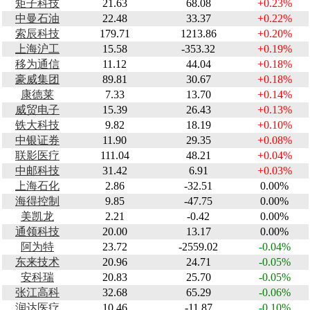
矩子科技
21.63
68.08
+0.23%
中曼石油
22.48
33.37
+0.22%
索辰科技
179.71
1213.86
+0.20%
上海沪工
15.58
-353.32
+0.19%
移为通信
11.12
44.04
+0.18%
豪威集团
89.81
30.67
+0.18%
康德莱
7.33
13.70
+0.14%
威贸电子
15.39
26.43
+0.13%
铁大科技
9.82
18.19
+0.10%
中银证券
11.90
29.35
+0.08%
联影医疗
111.04
48.21
+0.04%
中邮科技
31.42
6.91
+0.03%
上海石化
2.86
-32.51
0.00%
海得控制
9.85
-47.75
0.00%
美凯龙
2.21
-0.42
0.00%
通领科技
20.00
13.17
0.00%
阿为特
23.72
-2559.02
-0.04%
东来技术
20.96
24.71
-0.05%
安科瑞
20.83
25.70
-0.05%
张江高科
32.68
65.29
-0.06%
润达医疗
10.46
-11.87
-0.10%