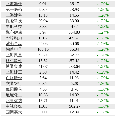
上海雅仕
9.91
36.17
-1.20%
第一医药
9.89
28.93
-1.20%
上海建科
13.18
14.55
-1.20%
保隆科技
29.94
33.90
-1.22%
中船科技
8.83
-4.05
-1.23%
悦心健康
3.97
354.83
-1.24%
华培动力
11.87
-65.78
-1.25%
紫燕食品
22.03
30.06
-1.26%
柏楚电子
105.16
36.34
-1.26%
上海凤凰
9.39
52.77
-1.26%
格尔软件
15.52
-57.18
-1.27%
博通集成
41.07
283.64
-1.27%
上海建工
2.30
14.42
-1.29%
百联股份
7.64
11.08
-1.29%
交通银行
6.85
6.28
-1.30%
豫园股份
4.55
-3.70
-1.30%
氯碱化工
10.36
14.32
-1.33%
水星家纺
17.71
11.01
-1.34%
中视传媒
11.63
-562.27
-1.36%
国网英大
5.00
12.34
-1.38%