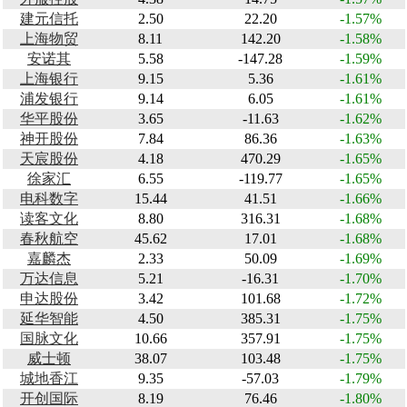
建元信托
2.50
22.20
-1.57%
上海物贸
8.11
142.20
-1.58%
安诺其
5.58
-147.28
-1.59%
上海银行
9.15
5.36
-1.61%
浦发银行
9.14
6.05
-1.61%
华平股份
3.65
-11.63
-1.62%
神开股份
7.84
86.36
-1.63%
天宸股份
4.18
470.29
-1.65%
徐家汇
6.55
-119.77
-1.65%
电科数字
15.44
41.51
-1.66%
读客文化
8.80
316.31
-1.68%
春秋航空
45.62
17.01
-1.68%
嘉麟杰
2.33
50.09
-1.69%
万达信息
5.21
-16.31
-1.70%
申达股份
3.42
101.68
-1.72%
延华智能
4.50
385.31
-1.75%
国脉文化
10.66
357.91
-1.75%
威士顿
38.07
103.48
-1.75%
城地香江
9.35
-57.03
-1.79%
开创国际
8.19
76.46
-1.80%