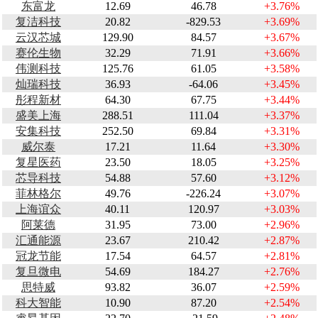
东富龙
12.69
46.78
+3.76%
复洁科技
20.82
-829.53
+3.69%
云汉芯城
129.90
84.57
+3.67%
赛伦生物
32.29
71.91
+3.66%
伟测科技
125.76
61.05
+3.58%
灿瑞科技
36.93
-64.06
+3.45%
彤程新材
64.30
67.75
+3.44%
盛美上海
288.51
111.04
+3.37%
安集科技
252.50
69.84
+3.31%
威尔泰
17.21
11.64
+3.30%
复星医药
23.50
18.05
+3.25%
芯导科技
54.88
57.60
+3.12%
菲林格尔
49.76
-226.24
+3.07%
上海谊众
40.11
120.97
+3.03%
阿莱德
31.95
73.00
+2.96%
汇通能源
23.67
210.42
+2.87%
冠龙节能
17.54
64.57
+2.81%
复旦微电
54.69
184.27
+2.76%
思特威
93.82
36.07
+2.59%
科大智能
10.90
87.20
+2.54%