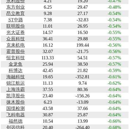
永利股份
4.21
19.20
-0.47%
东方创业
6.25
29.47
-0.48%
昂立教育
9.28
27.17
-0.54%
ST中路
7.38
-32.83
-0.54%
联明股份
11.01
26.95
-0.54%
光大证券
14.57
16.50
-0.55%
众辰科技
36.41
29.88
-0.55%
克来机电
16.12
199.44
-0.56%
霍普股份
32.07
-21.75
-0.56%
恒玄科技
113.33
54.51
-0.57%
金龙鱼
25.94
38.50
-0.57%
科博达
42.45
21.82
-0.59%
海融科技
19.65
-352.81
-0.61%
锦江航运
11.13
9.74
-0.62%
上海洗霸
37.55
80.36
-0.64%
凯淳股份
23.40
-156.26
-0.64%
徕木股份
6.23
-13.09
-0.64%
国缆检测
43.58
37.66
-0.64%
飞科电器
30.87
25.87
-0.64%
福然德
10.54
13.99
-0.66%
创远信科
20.40
-264.40
-0.68%