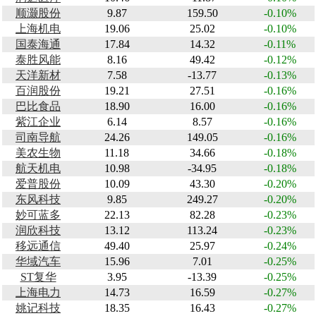
顺灏股份
9.87
159.50
-0.10%
上海机电
19.06
25.02
-0.10%
国泰海通
17.84
14.32
-0.11%
泰胜风能
8.16
49.42
-0.12%
天洋新材
7.58
-13.77
-0.13%
百润股份
19.21
27.51
-0.16%
巴比食品
18.90
16.00
-0.16%
紫江企业
6.14
8.57
-0.16%
司南导航
24.26
149.05
-0.16%
美农生物
11.18
34.66
-0.18%
航天机电
10.98
-34.95
-0.18%
爱普股份
10.09
43.30
-0.20%
东风科技
9.85
249.27
-0.20%
妙可蓝多
22.13
82.28
-0.23%
润欣科技
13.12
113.24
-0.23%
移远通信
49.40
25.97
-0.24%
华域汽车
15.96
7.01
-0.25%
ST复华
3.95
-13.39
-0.25%
上海电力
14.73
16.59
-0.27%
姚记科技
18.35
16.43
-0.27%