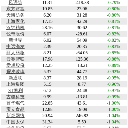
风语筑
11.31
-419.38
-0.79%
东方财富
19.85
23.96
-0.80%
天海防务
6.20
31.28
-0.80%
上海家化
17.15
42.29
-0.81%
汉钟精机
28.16
30.62
-0.81%
锐奇股份
6.07
-28.61
-0.82%
新世界
6.02
54.09
-0.82%
中远海发
2.39
20.35
-0.83%
丽人丽妆
8.21
-64.05
-0.85%
云赛智联
17.98
125.36
-0.88%
爱旭股份
12.25
-13.21
-0.89%
耀皮玻璃
5.37
44.77
-0.92%
新通联
8.37
28.19
-0.95%
上港集团
5.15
8.77
-0.96%
ST凯利
6.12
24.48
-0.97%
古鳌科技
9.99
-13.81
-0.99%
首华燃气
22.85
43.61
-1.00%
宝立食品
12.88
19.09
-1.00%
新炬网络
20.94
246.82
-1.04%
中国太保
31.34
5.59
-1.04%