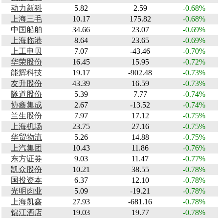
动力新科
5.82
2.59
-0.68%
上海三毛
10.17
175.82
-0.68%
中国船舶
34.66
23.07
-0.69%
上海临港
8.64
23.65
-0.69%
上工申贝
7.07
-43.46
-0.70%
华荣股份
16.45
15.95
-0.72%
能辉科技
19.17
-902.48
-0.73%
友升股份
43.39
16.59
-0.73%
隧道股份
5.39
7.77
-0.74%
协鑫集成
2.67
-13.52
-0.74%
兰生股份
7.97
17.12
-0.75%
上海机场
23.75
27.16
-0.75%
华贸物流
5.26
14.88
-0.75%
上汽集团
10.43
11.86
-0.76%
东方证券
9.03
11.47
-0.77%
凯众股份
10.21
38.55
-0.78%
国投资本
6.37
12.10
-0.78%
光明肉业
5.09
-19.21
-0.78%
上海凯鑫
27.93
-681.16
-0.78%
锦江酒店
19.03
19.77
-0.78%