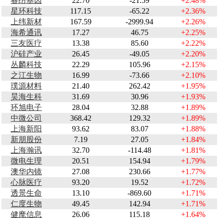
睿昂基因
22.70
-21.59
+2.48%
星环科技
117.15
-65.22
+2.36%
上纬新材
167.59
-2999.94
+2.26%
海希通讯
17.27
46.75
+2.25%
三友医疗
13.38
85.60
+2.22%
沪硅产业
26.45
-49.05
+2.20%
丛麟科技
22.29
105.96
+2.15%
之江生物
16.99
-73.66
+2.10%
璞源材料
21.40
262.42
+1.95%
昊海生科
31.69
30.96
+1.93%
环旭电子
28.04
32.88
+1.89%
中微公司
368.42
129.32
+1.89%
上海新阳
93.62
83.07
+1.88%
新朋股份
7.19
27.05
+1.84%
上海瀚讯
32.70
-114.48
+1.81%
微电生理
20.51
154.94
+1.79%
澳华内镜
27.08
230.66
+1.77%
心脉医疗
93.20
19.52
+1.72%
透景生命
13.10
-869.60
+1.71%
仁度生物
49.45
142.94
+1.71%
健麾信息
26.06
115.18
+1.64%