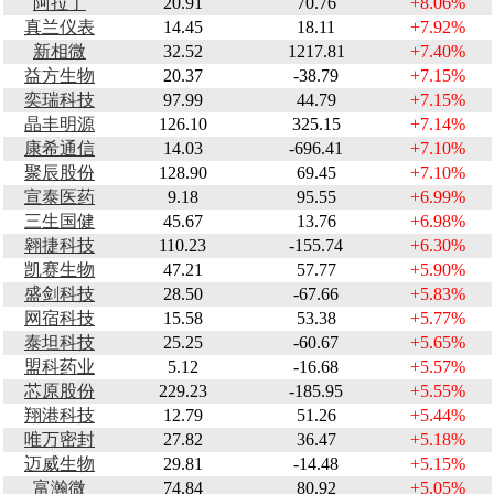
阿拉丁
20.91
70.76
+8.06%
真兰仪表
14.45
18.11
+7.92%
新相微
32.52
1217.81
+7.40%
益方生物
20.37
-38.79
+7.15%
奕瑞科技
97.99
44.79
+7.15%
晶丰明源
126.10
325.15
+7.14%
康希通信
14.03
-696.41
+7.10%
聚辰股份
128.90
69.45
+7.10%
宣泰医药
9.18
95.55
+6.99%
三生国健
45.67
13.76
+6.98%
翱捷科技
110.23
-155.74
+6.30%
凯赛生物
47.21
57.77
+5.90%
盛剑科技
28.50
-67.66
+5.83%
网宿科技
15.58
53.38
+5.77%
泰坦科技
25.25
-60.67
+5.65%
盟科药业
5.12
-16.68
+5.57%
芯原股份
229.23
-185.95
+5.55%
翔港科技
12.79
51.26
+5.44%
唯万密封
27.82
36.47
+5.18%
迈威生物
29.81
-14.48
+5.15%
富瀚微
74.84
80.92
+5.05%