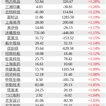
鸣志电器
52.84
326.67
+1.28%
三湘印象
4.03
-30.81
+1.26%
北特科技
41.00
114.84
+1.23%
新时达
11.86
1283.50
+1.19%
上海港湾
28.00
200.68
+1.19%
来伊份
14.66
-26.15
+1.17%
沐曦股份
731.00
-446.00
+1.15%
霍莱沃
31.72
-153.52
+1.15%
柘中股份
20.42
32.33
+1.14%
优刻得
35.64
-629.58
+1.14%
招商轮船
18.08
18.46
+1.12%
钜泉科技
25.75
78.42
+1.10%
上海医药
16.61
10.60
+1.10%
华建集团
15.76
1165.54
+1.09%
同济科技
12.18
31.40
+1.08%
申联生物
8.50
-181.74
+1.07%
华勤技术
82.08
29.13
+1.05%
璞泰来
24.25
20.19
+1.04%
*ST海利
2.92
-6.02
+1.04%
尤安设计
41.06
-82.39
+1.03%
宏英智能
34.60
73.15
+1.02%