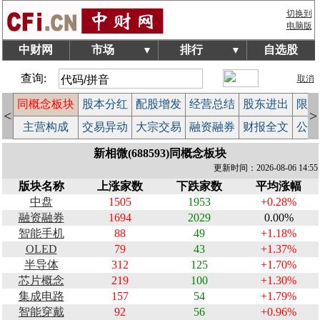
切换到
电脑版
中财网
市场
排行
自选股
▼
▼
查询:
取消
同概念板块
股本分红
配股增发
经营总结
股东进出
限售
<
>
计
主营构成
交易异动
大宗交易
融资融券
财报全文
公告
新相微(688593)同概念板块
更新时间：2026-08-06 14:55
版块名称
上涨家数
下跌家数
平均涨幅
中盘
1505
1953
+0.28%
融资融券
1694
2029
0.00%
智能手机
88
49
+1.18%
OLED
79
43
+1.37%
半导体
312
125
+1.70%
芯片概念
219
100
+1.30%
集成电路
157
54
+1.79%
智能穿戴
92
56
+0.96%