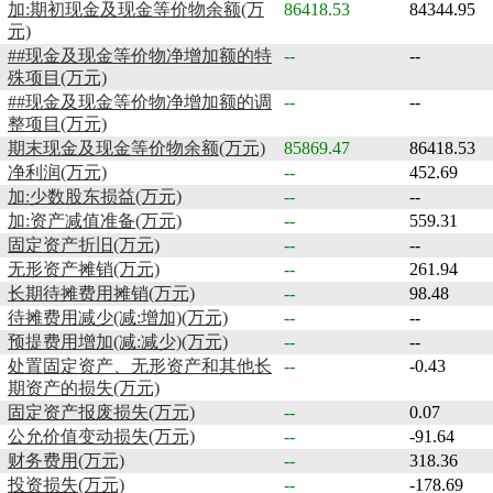
加:期初现金及现金等价物余额(万
86418.53
84344.95
元)
##现金及现金等价物净增加额的特
--
--
殊项目(万元)
##现金及现金等价物净增加额的调
--
--
整项目(万元)
期末现金及现金等价物余额(万元)
85869.47
86418.53
净利润(万元)
--
452.69
加:少数股东损益(万元)
--
--
加:资产减值准备(万元)
--
559.31
固定资产折旧(万元)
--
--
无形资产摊销(万元)
--
261.94
长期待摊费用摊销(万元)
--
98.48
待摊费用减少(减:增加)(万元)
--
--
预提费用增加(减:减少)(万元)
--
--
处置固定资产、无形资产和其他长
--
-0.43
期资产的损失(万元)
固定资产报废损失(万元)
--
0.07
公允价值变动损失(万元)
--
-91.64
财务费用(万元)
--
318.36
投资损失(万元)
--
-178.69