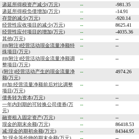
递延所得税资产减少(万元)
--
-981.35
递延所得税负债增加(万元)
--
-14.91
存货的减少(万元)
--
-920.14
经营性应收项目的减少(万元)
--
8625.41
经营性应付项目的增加(万元)
--
-4035.36
其他(万元)
--
--
##(附注)经营活动现金流量净额特
--
--
殊项目(万元)
##(附注)经营活动现金流量净额调
--
--
整项目(万元)
(附注)经营活动产生的现金流量净
--
4974.26
额(万元)
##加:经营流量净额前后对比调整
--
--
项目(万元)
债务转为资本(万元)
--
--
一年内到期的可转换公司债券(万
--
--
元)
融资租入固定资产(万元)
--
--
现金的期末余额(万元)
--
86418.53
减:现金的期初余额(万元)
--
84344.95
加:现金等价物的期末余额(万元)
--
--