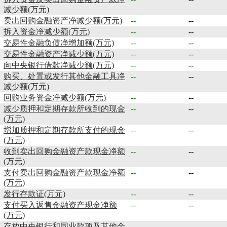
减少额(万元)
卖出回购金融资产净减少额(万元)
--
--
拆入资金净减少额(万元)
--
--
交易性金融负债净增加额(万元)
--
--
交易性金融资产净减少额(万元)
--
--
向中央银行借款净减少额(万元)
--
--
购买、处置或发行其他金融工具净
--
--
减少额(万元)
回购业务资金净减少额(万元)
--
--
减少质押和定期存款所收到的现金
--
--
(万元)
增加质押和定期存款所支付的现金
--
--
(万元)
收到卖出回购金融资产款现金净额
--
--
(万元)
支付卖出回购金融资产款现金净额
--
--
(万元)
发行存款证(万元)
--
--
支付买入返售金融资产现金净额
--
--
(万元)
存放中央银行和同业款项及其他金
--
--