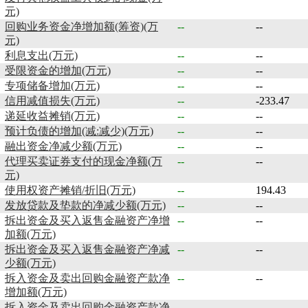
元)
回购业务资金净增加额(筹资)(万
--
--
元)
利息支出(万元)
--
--
受限资金的增加(万元)
--
--
专项储备增加(万元)
--
--
信用减值损失(万元)
--
-233.47
递延收益摊销(万元)
--
--
预计负债的增加(减:减少)(万元)
--
--
融出资金净减少额(万元)
--
--
代理买卖证券支付的现金净额(万
--
--
元)
使用权资产摊销/折旧(万元)
--
194.43
发放贷款及垫款的净减少额(万元)
--
--
拆出资金及买入返售金融资产净增
--
--
加额(万元)
拆出资金及买入返售金融资产净减
--
--
少额(万元)
拆入资金及卖出回购金融资产款净
--
--
增加额(万元)
拆入资金及卖出回购金融资产款净
--
--