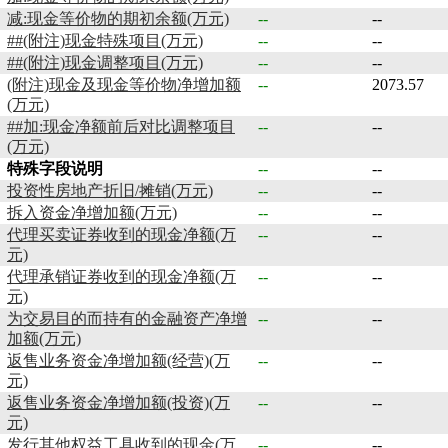
减:现金等价物的期初余额(万元)
--
--
##(附注)现金特殊项目(万元)
--
--
##(附注)现金调整项目(万元)
--
--
(附注)现金及现金等价物净增加额
--
2073.57
(万元)
##加:现金净额前后对比调整项目
--
--
(万元)
特殊字段说明
--
--
投资性房地产折旧/摊销(万元)
--
--
拆入资金净增加额(万元)
--
--
代理买卖证券收到的现金净额(万
--
--
元)
代理承销证券收到的现金净额(万
--
--
元)
为交易目的而持有的金融资产净增
--
--
加额(万元)
返售业务资金净增加额(经营)(万
--
--
元)
返售业务资金净增加额(投资)(万
--
--
元)
发行其他权益工具收到的现金(万
--
--