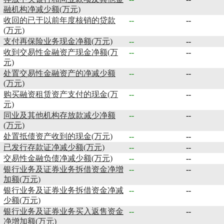
融机构净减少额(万元)
收回的已于以前年度核销的贷款
--
--
(万元)
支付再保险业务现金净额(万元)
--
--
收到交易性金融资产现金净额(万
--
--
元)
处置交易性金融资产的净减少额
--
--
(万元)
购买融资租赁资产支付的现金(万
--
--
元)
同业及其他机构存放款减少净额
--
--
(万元)
处置抵债资产收到的现金(万元)
--
--
已发行存款证净减少额(万元)
--
--
交易性金融负债净减少额(万元)
--
--
银行业务及证券业务拆借资金净增
--
--
加额(万元)
银行业务及证券业务拆借资金净减
--
--
少额(万元)
银行业务及证券业务买入返售资金
--
--
净增加额(万元)