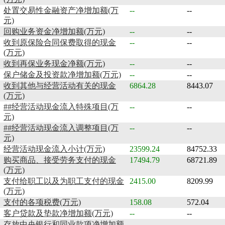
处置交易性金融资产净增加额(万
--
--
元)
回购业务资金净增加额(万元)
--
--
收到原保险合同保费取得的现金
--
--
(万元)
收到再保业务现金净额(万元)
--
--
保户储金及投资款净增加额(万元)
--
--
收到其他与经营活动有关的现金
6864.28
8443.07
(万元)
##经营活动现金流入特殊项目(万
--
--
元)
##经营活动现金流入调整项目(万
--
--
元)
经营活动现金流入小计(万元)
23599.24
84752.33
购买商品、接受劳务支付的现金
17494.79
68721.89
(万元)
支付给职工以及为职工支付的现金
2415.00
8209.99
(万元)
支付的各项税费(万元)
158.08
572.04
客户贷款及垫款净增加额(万元)
--
--
存放中央银行和同业款项净增加额
--
--