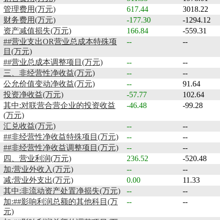
管理费用(万元)
617.44
3018.22
财务费用(万元)
-177.30
-1294.12
资产减值损失(万元)
166.84
-559.31
##营业支出OR营业总成本特殊项
--
--
目(万元)
##营业总成本调整项目(万元)
--
--
三、非经营性净收益(万元)
--
--
公允价值变动净收益(万元)
--
91.64
投资净收益(万元)
-57.77
102.64
其中:对联营合营企业的投资收益
-46.48
-99.28
(万元)
汇兑收益(万元)
--
--
##非经营性净收益特殊项目(万元)
--
--
##非经营性净收益调整项目(万元)
--
--
四、营业利润(万元)
236.52
-520.48
加:营业外收入(万元)
--
--
减:营业外支出(万元)
0.00
11.33
其中:非流动资产处置净损失(万元)
--
--
加:##影响利润总额的其他科目(万
--
--
元)