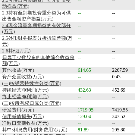
2.2可供出售金融资产公允价值变
--
--
动损益(万元)
2.3持有至到期投资重分类为可供
--
--
出售金融资产损益(万元)
2.4现金流量套期损益的有效部分
--
--
(万元)
2.5外币财务报表分析折算差额(万
--
--
元)
2.6其他(万元)
--
--
归属于少数股东的其他综合收益总
--
--
额(万元)
其他收益(万元)
614.65
2267.59
资产处置收益(万元)
--
0.43
(一)按经营持续性分类(万元)
--
--
持续经营净利润(万元)
432.63
452.69
终止经营净利润(万元)
--
--
(二)按所有权归属分类(万元)
--
--
研发费用(万元)
1719.95
7419.55
信用减值损失(万元)
129.04
247.52
净敞口套期收益(万元)
--
--
其中:利息费用(财务费用)(万元)
81.89
295.80