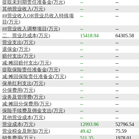
提取未到期责任准备金(万元)
--
--
其他营业收入(万元)
--
--
##营业收入OR营业总收入特殊项
--
--
目(万元)
##营业收入调整项目(万元)
--
--
二、营业总成本(万元)
15418.94
64305.58
营业支出(万元)
--
--
退保金(万元)
--
--
赔付支出(万元)
--
--
减:摊回赔付支出(万元)
--
--
提取保险责任准备金(万元)
--
--
减:摊回保险责任准备金(万元)
--
--
保单红利支出(万元)
--
--
分保费用(万元)
--
--
业务及管理费(万元)
--
--
减:摊回分保费用(万元)
--
--
保险手续费及佣金支出(万元)
--
--
其他营业成本(万元)
--
--
营业成本(万元)
12993.96
52796.54
营业税金及附加(万元)
49.42
75.59
销售费用(万元)
511.35
1978.01