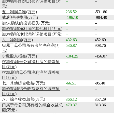
加:##影响利润总额的调整项目(万
--
--
元)
五、利润总额(万元)
236.52
-531.80
减:所得税费用(万元)
-196.10
-984.49
加:未确认的投资损失(万元)
--
--
加:##影响净利润的其他科目(万元)
--
--
加:##影响净利润的调整项目(万元)
--
--
六、净利润(万元)
432.63
452.69
归属于母公司所有者的净利润(万
536.87
908.76
元)
少数股东损益(万元)
-104.25
-456.07
##加:影响母公司净利润的特殊项
--
--
目(万元)
##加:影响母公司净利润的调整项
--
--
目(万元)
七、其他综合收益(万元)
-66.51
-95.40
加:##影响综合收益总额的调整项
--
--
目(万元)
八、综合收益总额(万元)
366.12
357.29
归属于母公司所有者的综合收益总
470.37
813.36
额(万元)