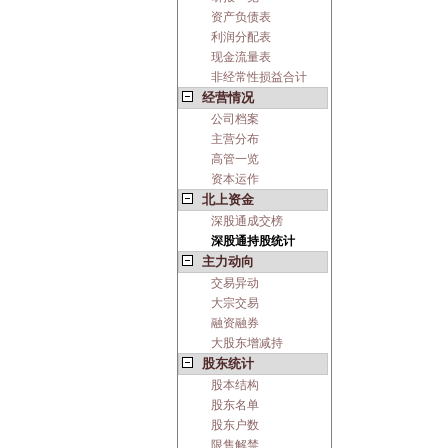
资产负债表
利润分配表
现金流量表
非经常性损益合计
经营情况
公司档案
主营分布
高管一览
资本运作
北上资金
深股通成交榜
深股通持股统计
主力动向
交易异动
大宗交易
融资融券
大股东增减持
股东统计
股本结构
股东名单
股东户数
限售解禁