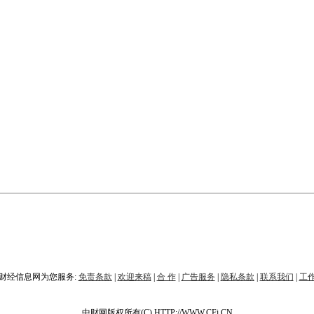
财经信息网为您服务:
免责条款
|
欢迎来稿
|
合 作
|
广告服务
|
隐私条款
|
联系我们
|
工
中财网版权所有(C) HTTP://WWW.CFi.CN