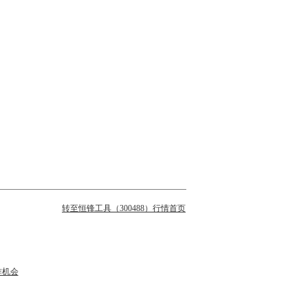
转至恒锋工具（300488）行情首页
作机会