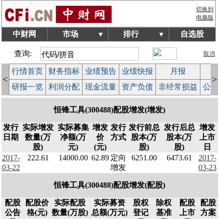
切换到
电脑版
中财网
市场
排行
自选股
▼
▼
查询:
取消
行情首页
财务指标
业绩预告
业绩快报
月报
减
<
>
研报一览
利润分配
现金流量
资产负债
非经常损益
公司
恒锋工具(300488)配股增发(增发)
发行
实际增发
实际募集
增发
发行
发行前总
发行后总
增发
日期
数量(万
净额(万
价
方式
股本(万
股本(万
上市
股)
元)
(元)
股)
股)
日
2017-
222.61
14000.00
62.89
定向
6251.00
6473.61
2017-
03-22
增发
03-23
恒锋工具(300488)配股增发(配股)
配股
配股价
实际配股
实际募资
股权
除权
配股
配股
公告
格(元)
数量(万股)
总额(万元)
登记
基准
上市
方案