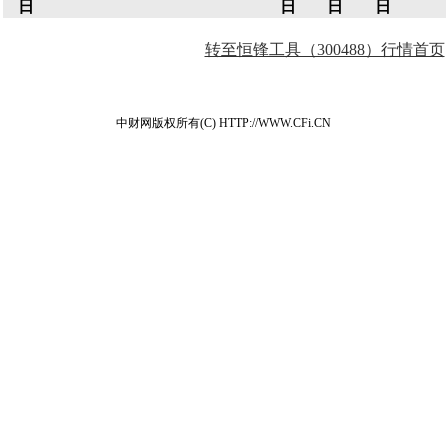
日
日
日
日
转至恒锋工具（300488）行情首页
中财网版权所有(C) HTTP://WWW.CFi.CN