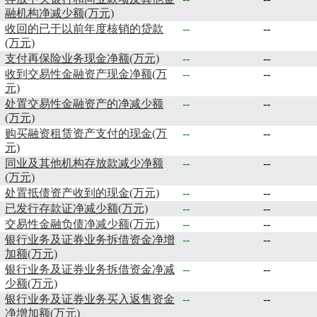
融机构净减少额(万元)
收回的已于以前年度核销的贷款
--
--
(万元)
支付再保险业务现金净额(万元)
--
--
收到交易性金融资产现金净额(万
--
--
元)
处置交易性金融资产的净减少额
--
--
(万元)
购买融资租赁资产支付的现金(万
--
--
元)
同业及其他机构存放款减少净额
--
--
(万元)
处置抵债资产收到的现金(万元)
--
--
已发行存款证净减少额(万元)
--
--
交易性金融负债净减少额(万元)
--
--
银行业务及证券业务拆借资金净增
--
--
加额(万元)
银行业务及证券业务拆借资金净减
--
--
少额(万元)
银行业务及证券业务买入返售资金
--
--
净增加额(万元)