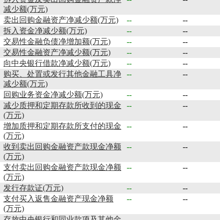
减少额(万元)
卖出回购金融资产净减少额(万元)
--
--
拆入资金净减少额(万元)
--
--
交易性金融负债净增加额(万元)
--
--
交易性金融资产净减少额(万元)
--
--
向中央银行借款净减少额(万元)
--
--
购买、处置或发行其他金融工具净
--
--
减少额(万元)
回购业务资金净减少额(万元)
--
--
减少质押和定期存款所收到的现金
--
--
(万元)
增加质押和定期存款所支付的现金
--
--
(万元)
收到卖出回购金融资产款现金净额
--
--
(万元)
支付卖出回购金融资产款现金净额
--
--
(万元)
发行存款证(万元)
--
--
支付买入返售金融资产现金净额
--
--
(万元)
存放中央银行和同业款项及其他金
--
--