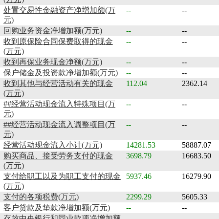
处置交易性金融资产净增加额(万
--
--
元)
回购业务资金净增加额(万元)
--
--
收到原保险合同保费取得的现金
--
--
(万元)
收到再保业务现金净额(万元)
--
--
保户储金及投资款净增加额(万元)
--
--
收到其他与经营活动有关的现金
112.04
2362.14
(万元)
##经营活动现金流入特殊项目(万
--
--
元)
##经营活动现金流入调整项目(万
--
--
元)
经营活动现金流入小计(万元)
14281.53
58887.07
购买商品、接受劳务支付的现金
3698.79
16683.50
(万元)
支付给职工以及为职工支付的现金
5937.46
16279.90
(万元)
支付的各项税费(万元)
2299.29
5605.33
客户贷款及垫款净增加额(万元)
--
--
存放中央银行和同业款项净增加额
--
--