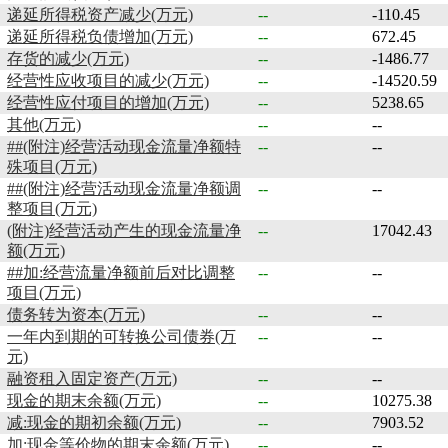
递延所得税资产减少(万元)
--
-110.45
递延所得税负债增加(万元)
--
672.45
存货的减少(万元)
--
-1486.77
经营性应收项目的减少(万元)
--
-14520.59
经营性应付项目的增加(万元)
--
5238.65
其他(万元)
--
--
##(附注)经营活动现金流量净额特
--
--
殊项目(万元)
##(附注)经营活动现金流量净额调
--
--
整项目(万元)
(附注)经营活动产生的现金流量净
--
17042.43
额(万元)
##加:经营流量净额前后对比调整
--
--
项目(万元)
债务转为资本(万元)
--
--
一年内到期的可转换公司债券(万
--
--
元)
融资租入固定资产(万元)
--
--
现金的期末余额(万元)
--
10275.38
减:现金的期初余额(万元)
--
7903.52
加:现金等价物的期末余额(万元)
--
--