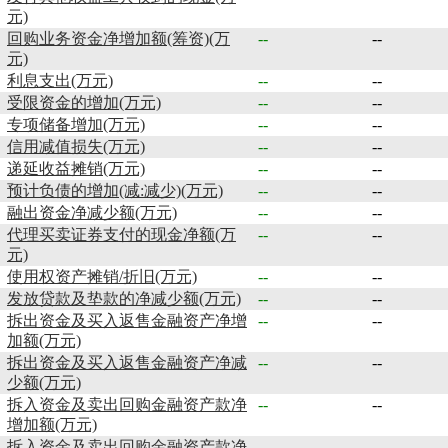
元)
回购业务资金净增加额(筹资)(万
--
--
元)
利息支出(万元)
--
--
受限资金的增加(万元)
--
--
专项储备增加(万元)
--
--
信用减值损失(万元)
--
--
递延收益摊销(万元)
--
--
预计负债的增加(减:减少)(万元)
--
--
融出资金净减少额(万元)
--
--
代理买卖证券支付的现金净额(万
--
--
元)
使用权资产摊销/折旧(万元)
--
--
发放贷款及垫款的净减少额(万元)
--
--
拆出资金及买入返售金融资产净增
--
--
加额(万元)
拆出资金及买入返售金融资产净减
--
--
少额(万元)
拆入资金及卖出回购金融资产款净
--
--
增加额(万元)
拆入资金及卖出回购金融资产款净
--
--