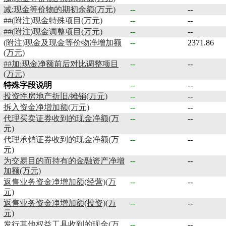
减:现金等价物的期初余额(万元)
--
--
##(附注)现金特殊项目(万元)
--
--
##(附注)现金调整项目(万元)
--
--
(附注)现金及现金等价物净增加额
--
2371.86
(万元)
##加:现金净额前后对比调整项目
--
--
(万元)
特殊字段说明
--
--
投资性房地产折旧/摊销(万元)
--
--
拆入资金净增加额(万元)
--
--
代理买卖证券收到的现金净额(万
--
--
元)
代理承销证券收到的现金净额(万
--
--
元)
为交易目的而持有的金融资产净增
--
--
加额(万元)
返售业务资金净增加额(经营)(万
--
--
元)
返售业务资金净增加额(投资)(万
--
--
元)
发行其他权益工具收到的现金(万
--
--