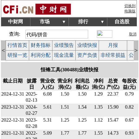
切换到
电脑版
中财网
市场
排行
自选股
▼
▼
查询:
取消
行情首页
财务指标
业绩预告
业绩快报
月报
减
<
>
研报一览
利润分配
现金流量
资产负债
非经常损益
公司
恒锋工具(300488)业绩快报
截止日期
披露
营业收
营业利
利润总
净利
总资
每股收
日
入(亿)
润(亿)
额(亿)
润(亿)
产(亿)
益(元)
2024-12-31
2025-
6.08
1.50
1.50
1.29
22.37
0.79
02-13
2023-12-31
2024-
5.61
1.51
1.54
1.35
15.90
0.82
02-27
2022-12-31
2023-
5.31
1.25
1.25
1.12
15.47
0.67
02-28
2021-12-31
2022-
5.09
1.77
1.77
1.55
14.73
0.93