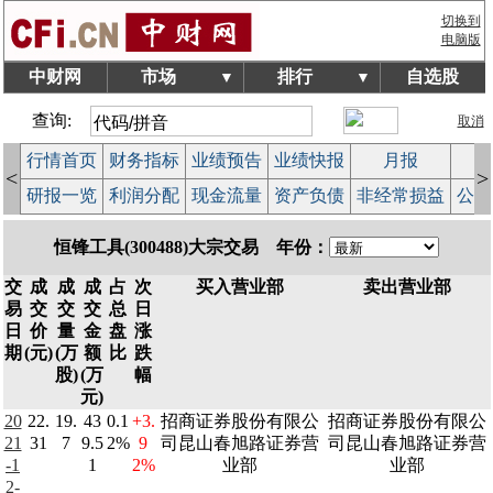
切换到
电脑版
中财网
市场
排行
自选股
▼
▼
查询:
取消
行情首页
财务指标
业绩预告
业绩快报
月报
减
<
>
研报一览
利润分配
现金流量
资产负债
非经常损益
公司
恒锋工具(300488)大宗交易 年份：
交
成
成
成
占
次
买入营业部
卖出营业部
易
交
交
交
总
日
日
价
量
金
盘
涨
期
(元)
(万
额
比
跌
股)
(万
幅
元)
20
22.
19.
43
0.1
+3.
招商证券股份有限公
招商证券股份有限公
21
31
7
9.5
2%
9
司昆山春旭路证券营
司昆山春旭路证券营
-1
1
2%
业部
业部
2-