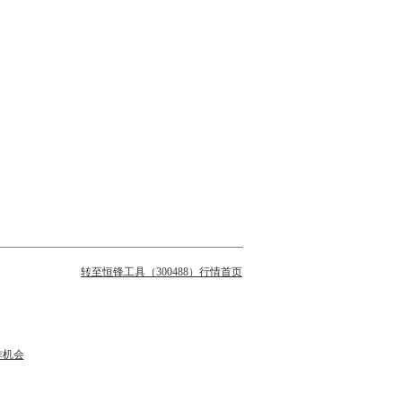
转至恒锋工具（300488）行情首页
作机会