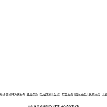
财经信息网为您服务:
免责条款
|
欢迎来稿
|
合 作
|
广告服务
|
隐私条款
|
联系我们
|
工
中财网版权所有(C) HTTP://WWW.CFi.CN