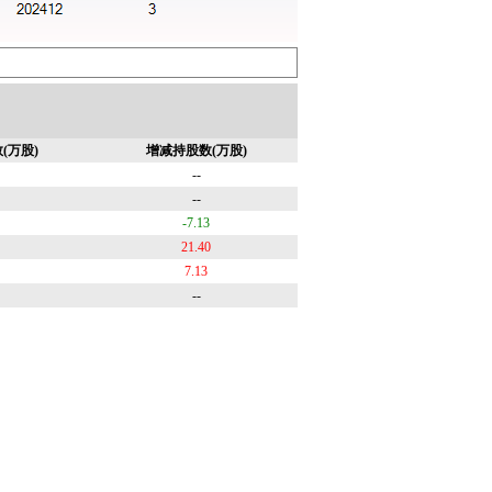
(万股)
增减持股数(万股)
--
--
-7.13
21.40
7.13
--