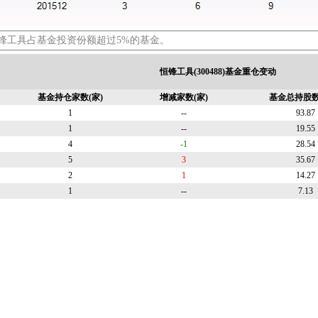
锋工具占基金投资份额超过5%的基金。
恒锋工具(300488)基金重仓变动
基金持仓家数(家)
增减家数(家)
基金总持股数
1
--
93.87
1
--
19.55
4
-1
28.54
5
3
35.67
2
1
14.27
1
--
7.13