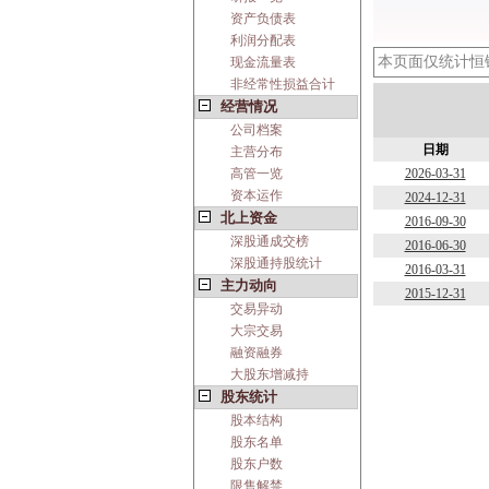
资产负债表
利润分配表
本页面仅统计恒
现金流量表
非经常性损益合计
经营情况
公司档案
日期
主营分布
高管一览
2026-03-31
资本运作
2024-12-31
北上资金
2016-09-30
深股通成交榜
2016-06-30
深股通持股统计
2016-03-31
主力动向
2015-12-31
交易异动
大宗交易
融资融券
大股东增减持
股东统计
股本结构
股东名单
股东户数
限售解禁