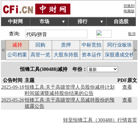
切换到
电脑版
中财网
市场
排行
自选股
▼
▼
查询:
取消
减持
回购
质押
中标竞拍
同行业板块
<
>
益
公司档案
高管一览
大股东持股
资本运作
深股通成交榜
恒锋工具(300488)减持 年份：
公告时间
主题
PDF原文
2025-09-18
恒锋工具:关于高级管理人员股份减持计划
查看
时间届满暨减持股份结果的公告
2025-05-26
恒锋工具:关于高级管理人员减持股份的预
查看
披露公告
转至恒锋工具（300488）行情首页