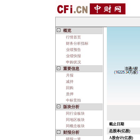
概览
行情首页
财务分析指标
业绩预告
业绩快报
申购状况
重要信息
月报
减持
回购
质押
中标竞拍
版块分析
同行业板块
同地区板块
截止日期
同概念板块
总股本(亿股)
财报分析
A股合计(亿股)
研报一览