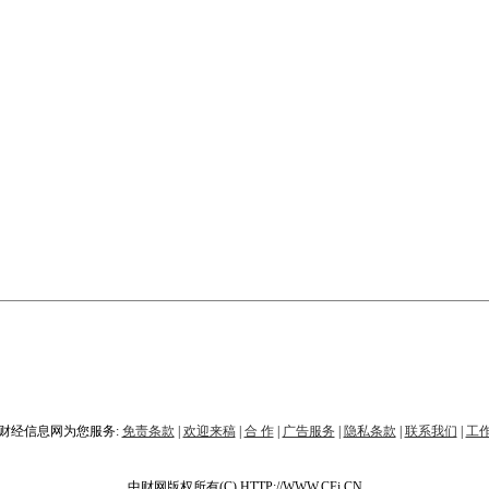
财经信息网为您服务:
免责条款
|
欢迎来稿
|
合 作
|
广告服务
|
隐私条款
|
联系我们
|
工
中财网版权所有(C) HTTP://WWW.CFi.CN