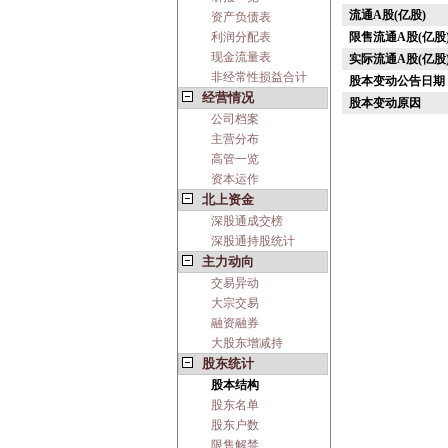
流通A股(亿股)
资产负债表
利润分配表
限售流通A股(亿股
现金流量表
实际流通A股(亿股
非经常性损益合计
股本变动公告日期
经营情况
股本变动原因
公司档案
主营分布
高管一览
资本运作
北上资金
深股通成交榜
深股通持股统计
主力动向
交易异动
大宗交易
融资融券
大股东增减持
股东统计
股本结构
股东名单
股东户数
限售解禁