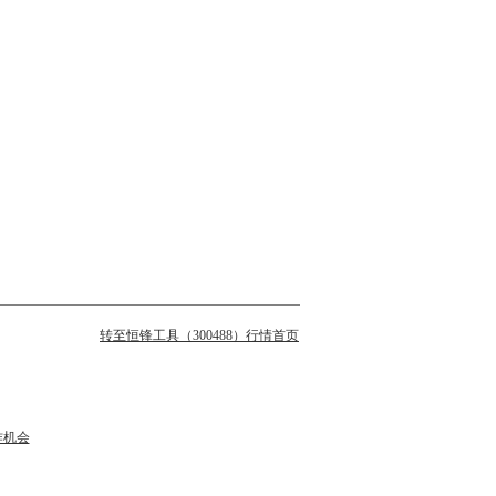
转至恒锋工具（300488）行情首页
作机会