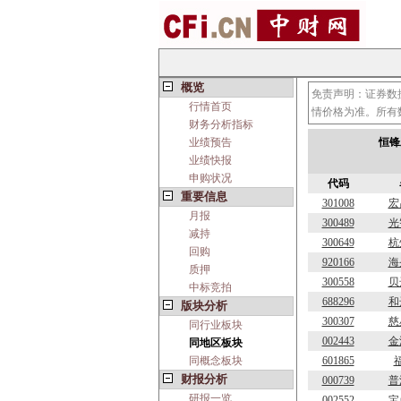
概览
免责声明：证券数
行情首页
情价格为准。所有
财务分析指标
业绩预告
恒锋
业绩快报
申购状况
代码
重要信息
301008
宏
月报
300489
光
减持
300649
杭
回购
920166
海
质押
300558
贝
中标竞拍
688296
和
版块分析
300307
慈
同行业板块
002443
金
同地区板块
同概念板块
601865
财报分析
000739
普
研报一览
002552
宝