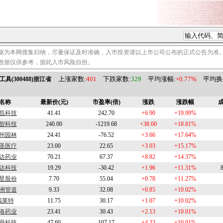
据为本网搜集归纳，尽量保证及时准确，入市投资请以上市公司公布的正式公告为准
数据仅供参考，据此入市风险自担。
上涨家数:
401
下跌家数:
329
平均涨幅:
+0.77%
平均换手
工具(300488)浙江省
名称
最新价(元)
市盈率(倍)
涨跌
涨跌幅
成
昌科技
41.41
242.70
+6.90
+19.99%
智科技
240.00
-1219.68
+38.00
+18.81%
州园林
24.41
-76.52
+3.66
+17.64%
圣医疗
23.00
22.65
+3.03
+15.17%
达药业
70.21
67.37
+8.82
+14.37%
达科技
19.29
-30.42
+1.96
+11.31%
星股份
7.70
55.04
+0.78
+11.27%
洲管道
9.33
32.08
+0.85
+10.02%
福莱特
11.75
30.17
+1.07
+10.02%
洛药业
23.41
30.43
+2.13
+10.01%
鼎科技
47.60
107.17
+4.33
+10.01%