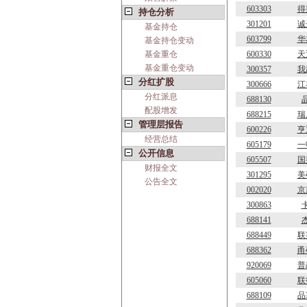
603303
得
持仓分析
301201
诚
基金持仓
603799
华
基金持仓变动
基金重仓
600330
天
基金重仓变动
300357
我
分红扩股
300666
江
分红派息
688130
配股增发
688215
瑞
管理层报告
600226
亨
经营总结
605179
一
公开信息
605507
国
财报全文
301295
美
公告全文
002020
京
300863
688141
688449
联
688362
甬
920069
普
605060
联
688109
品