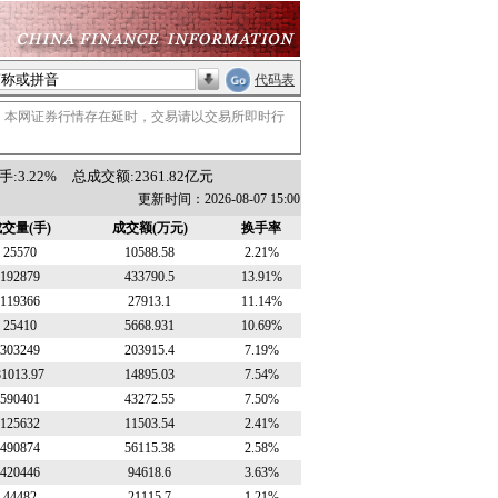
代码表
。本网证券行情存在延时，交易请以交易所即时行
:3.22%
总成交额:2361.82亿元
更新时间：2026-08-07 15:00
交量(手)
成交额(万元)
换手率
25570
10588.58
2.21%
192879
433790.5
13.91%
119366
27913.1
11.14%
25410
5668.931
10.69%
303249
203915.4
7.19%
81013.97
14895.03
7.54%
590401
43272.55
7.50%
125632
11503.54
2.41%
490874
56115.38
2.58%
420446
94618.6
3.63%
44482
21115.7
1.21%