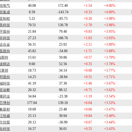
恒电气
40.08
172.40
+1.54
+4.00%
联集成
8.59
-143.74
+0.33
+4.00%
亚制程
5.22
-85.73
+0.20
+3.98%
美科技
70.51
136.78
+2.70
+3.98%
宇股份
21.84
79.40
+0.83
+3.95%
丰科技
27.23
186.76
+1.03
+3.93%
达合金
56.31
25.92
+2.11
+3.89%
磊股份
45.82
-54.60
+1.71
+3.88%
福斯特
15.61
59.86
+0.57
+3.79%
波精达
9.60
52.56
+0.35
+3.78%
普莱得
18.73
34.14
+0.68
+3.77%
邦股份
14.25
-38.84
+0.51
+3.71%
城科技
41.19
37.30
+1.46
+3.67%
安诊断
20.32
98.12
+0.71
+3.62%
康药业
34.84
-23.38
+1.19
+3.54%
芯博创
177.04
139.10
+6.04
+3.53%
象新材
19.69
23.48
+0.66
+3.47%
江恒威
25.13
39.94
+0.84
+3.46%
方控股
20.12
-36.99
+0.67
+3.44%
化科技
16.57
36.01
+0.55
+3.43%