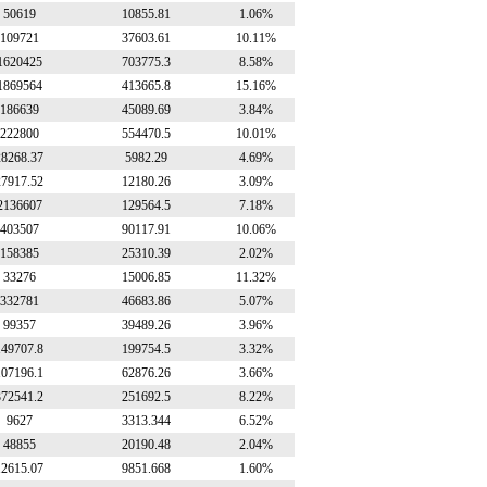
50619
10855.81
1.06%
109721
37603.61
10.11%
1620425
703775.3
8.58%
1869564
413665.8
15.16%
186639
45089.69
3.84%
222800
554470.5
10.01%
28268.37
5982.29
4.69%
27917.52
12180.26
3.09%
2136607
129564.5
7.18%
403507
90117.91
10.06%
158385
25310.39
2.02%
33276
15006.85
11.32%
332781
46683.86
5.07%
99357
39489.26
3.96%
149707.8
199754.5
3.32%
107196.1
62876.26
3.66%
372541.2
251692.5
8.22%
9627
3313.344
6.52%
48855
20190.48
2.04%
12615.07
9851.668
1.60%