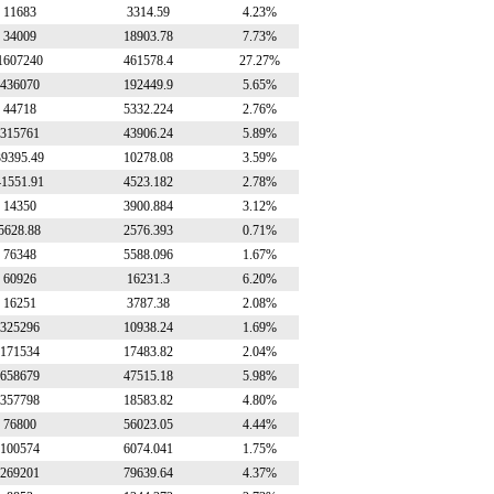
11683
3314.59
4.23%
34009
18903.78
7.73%
1607240
461578.4
27.27%
436070
192449.9
5.65%
44718
5332.224
2.76%
315761
43906.24
5.89%
39395.49
10278.08
3.59%
41551.91
4523.182
2.78%
14350
3900.884
3.12%
5628.88
2576.393
0.71%
76348
5588.096
1.67%
60926
16231.3
6.20%
16251
3787.38
2.08%
325296
10938.24
1.69%
171534
17483.82
2.04%
658679
47515.18
5.98%
357798
18583.82
4.80%
76800
56023.05
4.44%
100574
6074.041
1.75%
269201
79639.64
4.37%