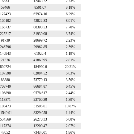
8853
1244.272
2.73%
59466
8501.07
3.18%
127423
65974.16
6.29%
165102
43022.83
8.91%
166737
88398.53
7.70%
225217
31930.08
3.74%
91739
28699.72
2.23%
246796
29962.85
2.59%
146943
61020.4
1.19%
21376
4186.395
2.81%
850724
184950.6
20.21%
107598
62084.52
5.83%
83880
73779.13
3.50%
708740
86684.87
6.45%
106890
9578.617
2.44%
113871
23766.39
1.39%
108473
31505.61
10.87%
21549.91
8329.058
1.44%
534569
26270.33
5.08%
117374
12200.47
2.07%
47052
7343.001
1.96%