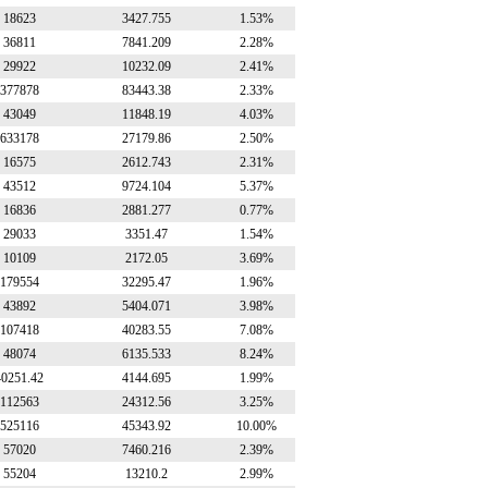
18623
3427.755
1.53%
36811
7841.209
2.28%
29922
10232.09
2.41%
377878
83443.38
2.33%
43049
11848.19
4.03%
633178
27179.86
2.50%
16575
2612.743
2.31%
43512
9724.104
5.37%
16836
2881.277
0.77%
29033
3351.47
1.54%
10109
2172.05
3.69%
179554
32295.47
1.96%
43892
5404.071
3.98%
107418
40283.55
7.08%
48074
6135.533
8.24%
40251.42
4144.695
1.99%
112563
24312.56
3.25%
525116
45343.92
10.00%
57020
7460.216
2.39%
55204
13210.2
2.99%