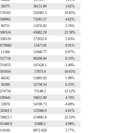
56375
36131.89
3.02%
170183
234385.5
10.85%
569062
73185.57
4.82%
94751
11676.92
3.76%
100524
45082.29
22.58%
330119
172932.6
5.83%
3579682
1547138
9.01%
11560
12940.77
9.97%
557716
89208.84
6.33%
531655
107428.1
2.40%
101854
17873.4
18.63%
46242
11893.92
1.99%
59309
12738.54
6.35%
274716
73148.2
12.12%
109441
19632.89
4.74%
33970
14709.73
4.09%
720363.1
123586.9
4.81%
759023.1
214681.8
22.53%
201466.9
31880.2
4.98%
110181
9972.628
3.77%