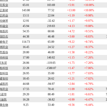
元泵业
65.01
103.69
+5.91
+10.00%
正新材
143.00
77.52
+13.00
+10.00%
正药业
13.11
22.04
+1.19
+9.98%
伦钢琴
12.91
-32.42
+1.17
+9.97%
科磁业
45.94
219.83
+4.13
+9.88%
格医药
54.35
60.66
+4.72
+9.51%
国巨石
44.38
46.48
+3.60
+8.83%
睿电子
114.73
65.89
+9.22
+8.74%
洲药业
16.45
24.52
+1.27
+8.37%
亮股份
20.80
46.09
+1.58
+8.22%
特科技
17.00
140.82
+1.15
+7.26%
T东尼
26.06
-119.05
+1.75
+7.20%
枪科技
22.28
-1580.07
+1.47
+7.06%
智科技
26.95
35.00
+1.77
+7.03%
通智控
18.45
26.62
+1.21
+7.02%
诚医药
44.68
-94.97
+2.84
+6.79%
海药业
17.55
70.41
+1.09
+6.62%
美诺华
29.20
88.49
+1.81
+6.61%
美迪凯
16.28
-36.82
+0.99
+6.47%
康生物
9.25
53.40
+0.56
+6.44%