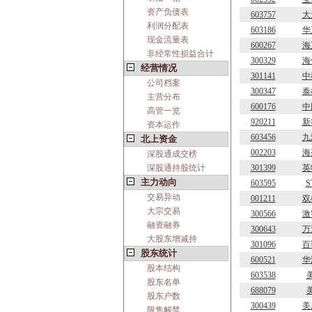
资产负债表
603757
大
利润分配表
603186
华
现金流量表
600267
海
非经常性损益合计
300329
海
经营情况
301141
中
公司档案
300347
泰
主营分布
600176
中
高管一览
920211
新
资本运作
603456
九
北上资金
002203
海
深股通成交榜
深股通持股统计
301399
英
主力动向
603595
S
交易异动
001211
双
大宗交易
300566
激
融资融券
300643
万
大股东增减持
301096
百
股东统计
600521
华
股本结构
603538
股东名单
688079
股东户数
300439
美
限售解禁