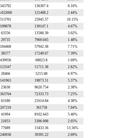
343792
136307.4
6.16%
1432600
121408.2
2.44%
513701
25945.57
10.15%
199878
139147.1
4.67%
63556
13580.39
3.02%
29735
7969.045
1.48%
104468
57942.38
7.71%
38577
17249.67
7.39%
439956
68023.8
1.69%
123347
11711.38
2.82%
28466
5215.08
6.97%
141963
19873.51
5.37%
23630
9620.754
2.38%
363764
72333.73
7.25%
63180
21614.84
4.38%
207210
361758
7.04%
41994
8102.643
5.46%
21853
5396.098
2.05%
77689
15433.56
13.56%
240936
39391.22
2.69%