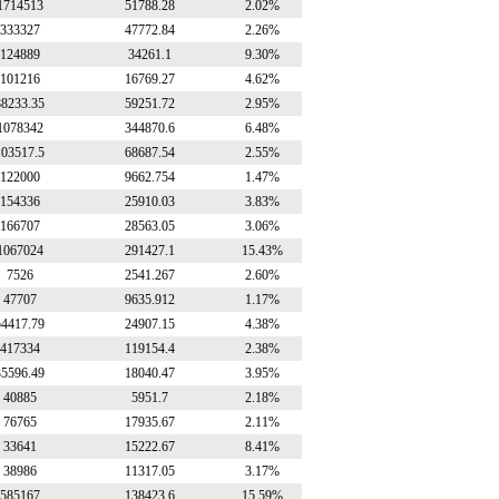
1714513
51788.28
2.02%
333327
47772.84
2.26%
124889
34261.1
9.30%
101216
16769.27
4.62%
88233.35
59251.72
2.95%
1078342
344870.6
6.48%
103517.5
68687.54
2.55%
122000
9662.754
1.47%
154336
25910.03
3.83%
166707
28563.05
3.06%
1067024
291427.1
15.43%
7526
2541.267
2.60%
47707
9635.912
1.17%
54417.79
24907.15
4.38%
417334
119154.4
2.38%
35596.49
18040.47
3.95%
40885
5951.7
2.18%
76765
17935.67
2.11%
33641
15222.67
8.41%
38986
11317.05
3.17%
585167
138423.6
15.59%