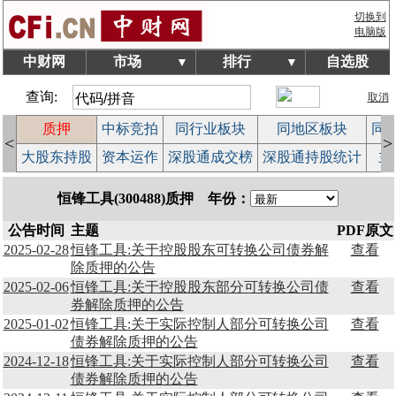
切换到
电脑版
中财网
市场
排行
自选股
▼
▼
查询:
取消
质押
中标竞拍
同行业板块
同地区板块
同
<
>
览
大股东持股
资本运作
深股通成交榜
深股通持股统计
主
恒锋工具(300488)质押 年份：
公告时间
主题
PDF原文
2025-02-28
恒锋工具:关于控股股东可转换公司债券解
查看
除质押的公告
2025-02-06
恒锋工具:关于控股股东部分可转换公司债
查看
券解除质押的公告
2025-01-02
恒锋工具:关于实际控制人部分可转换公司
查看
债券解除质押的公告
2024-12-18
恒锋工具:关于实际控制人部分可转换公司
查看
债券解除质押的公告