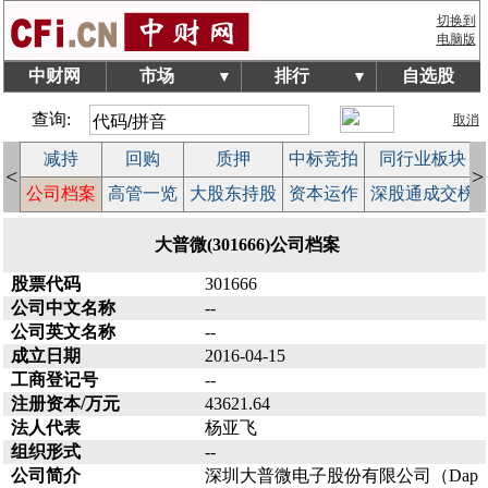
切换到
电脑版
中财网
市场
排行
自选股
▼
▼
查询:
取消
减持
回购
质押
中标竞拍
同行业板块
<
>
益
公司档案
高管一览
大股东持股
资本运作
深股通成交榜
大普微(301666)公司档案
股票代码
301666
公司中文名称
--
公司英文名称
--
成立日期
2016-04-15
工商登记号
--
注册资本/万元
43621.64
法人代表
杨亚飞
组织形式
--
公司简介
深圳大普微电子股份有限公司（Dap